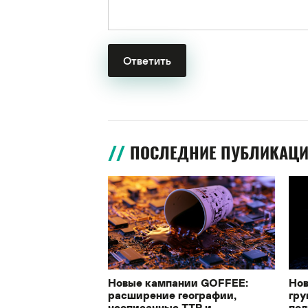
ПОСЛЕДНИЕ ПУБЛИКАЦ
Новые кампании GOFFEE:
Нов
расширение географии,
гру
неописанные TTP и
под