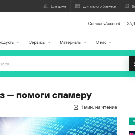
Для дома
Для малого бизнеса
Д
CompanyAccount
ЗАД
родукты
Сервисы
Материалы
О нас
з — помоги спамеру
1
мин. на чтение