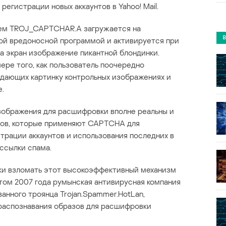
егистрации новых аккаунтов в Yahoo! Mail.
енем TROJ_CAPTCHAR.A загружается на
й вредоносной программой и активируется при
на экран изображение пикантной блондинки.
ере того, как пользователь поочередно
ающих картинку контрольных изображениях и
е.
ображения для расшифровки вполне реальны и
тов, которые применяют CAPTCHA для
рации аккаунтов и использования последних в
ассылки спама.
ки взломать этот высокоэффективный механизм
том 2007 года румынская антивирусная компания
нного троянца Trojan.Spammer.HotLan,
распознавания образов для расшифровки