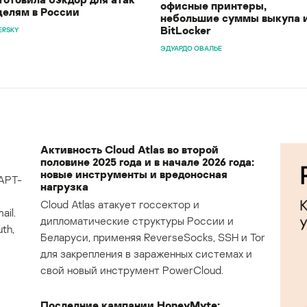
офисные принтеры,
целям в России
небольшие суммы выкупа 
BitLocker
ERSKY
ЭДУАРДО ОВАЛЬЕ
Активность Cloud Atlas во второй
половине 2025 года и в начале 2026 года:
новые инструменты и вредоносная
APT-
нагрузка
Cloud Atlas атакует госсектор и
il.
дипломатические структуры России и
th,
Беларуси, применяя ReverseSocks, SSH и Tor
для закрепления в зараженных системах и
свой новый инструмент PowerCloud.
Последние кампании HoneyMyte: