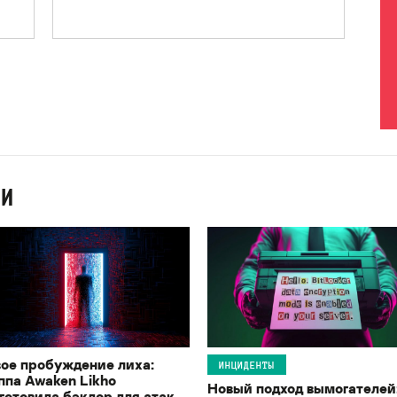
ИИ
ое пробуждение лиха:
ИНЦИДЕНТЫ
ппа Awaken Likho
Новый подход вымогателей
готовила бэкдор для атак