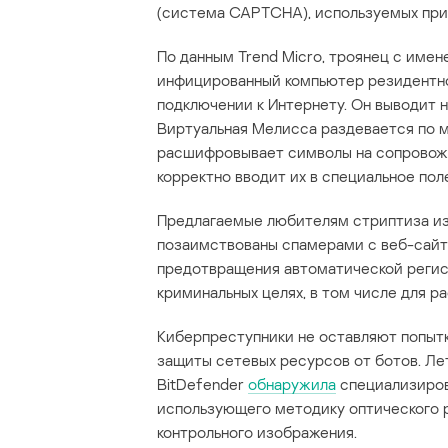
(система CAPTCHA), используемых при р
По данным Trend Micro, троянец с им
инфицированный компьютер резидентно
подключении к Интернету. Он выводит 
Виртуальная Мелисса раздевается по м
расшифровывает символы на сопровожд
корректно вводит их в специальное пол
Предлагаемые любителям стриптиза из
позаимствованы спамерами с веб-сай
предотвращения автоматической регист
криминальных целях, в том числе для р
Киберпреступники не оставляют попыт
защиты сетевых ресурсов от ботов. Ле
BitDefender
обнаружила
специализирова
использующего методику оптического 
контрольного изображения.