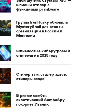
Злой шутник CrystalX RAT —
шпион и стилер с
функциями prankware
Группа IronHusky обновила
MysterySnail для атак на
организации в России и
Монголии
Финансовые киберугрозы и
crimeware в 2025 году
Стилер там, стилер здесь,
стилеры везде!
В ритме самбы:
экзотический SambaSpy
покоряет Италию