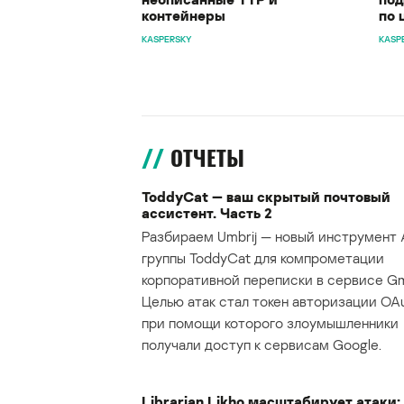
контейнеры
по 
KASPERSKY
KASP
ОТЧЕТЫ
ToddyCat — ваш скрытый почтовый
ассистент. Часть 2
Разбираем Umbrij — новый инструмент 
группы ToddyCat для компрометации
корпоративной переписки в сервисе Gma
Целью атак стал токен авторизации OAu
при помощи которого злоумышленники
получали доступ к сервисам Google.
Librarian Likho масштабирует атаки: