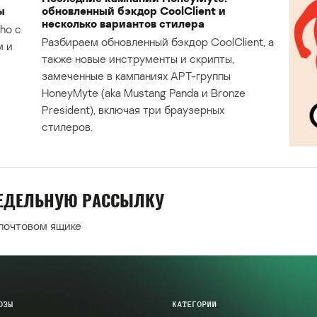
ы
обновленный бэкдор CoolClient и
несколько вариантов стилера
ho с
Разбираем обновленный бэкдор CoolClient, а
м и
также новые инструменты и скрипты,
замеченные в кампаниях APT-группы
HoneyMyte (aka Mustang Panda и Bronze
President), включая три браузерных
стилеров.
НЕДЕЛЬНУЮ РАССЫЛКУ
 почтовом ящике
ОЗЫ
КАТЕГОРИИ