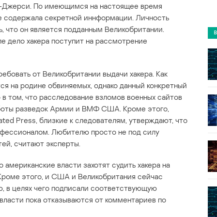
Нью-Джерси. По имеющимся на настоящее время
не содержала секретной иннформации. Личность
ь, что он является подданным Великобритании.
ле дело хакера поступит на рассмотрение
ебовать от Великобритании выдачи хакера. Как
я на родине обвиняемых, однако данный конкретный
 в том, что расследование взломов военных сайтов
аботы разведок Армии и ВМФ США. Кроме этого,
ted Press, близкие к следователям, утверждают, что
рофессионалом. Любителю просто не под силу
тей, считают эксперты.
о американские власти захотят судить хакера на
Кроме этого, и США и Великобритания сейчас
ю, в целях чего подписали соответствующую
власти пока отказываются от комментариев по