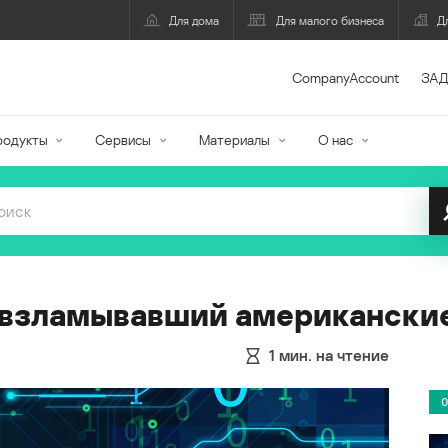
Для дома
Для малого бизнеса
Д
CompanyAccount
ЗАД
родукты
Сервисы
Материалы
О нас
 взламывавший американски
1
мин. на чтение