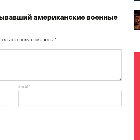
мывавший американские военные
тельные поля помечены
*
E-mail
*