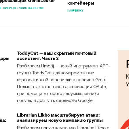
ровальщик GenieLocker
контейнеры
Р СИНИЦЫН
ЯНИС ЗИНЧЕНКО
KASPERSKY
ToddyCat — ваш скрытый почтовый
доры
ассистент. Часть 2
Разбираем Umbrij — новый инструмент APT-
группы ToddyCat для компрометации
корпоративной переписки в сервисе Gmail.
Целью атак стал токен авторизации OAuth,
при помощи которого злоумышленники
получали доступ к сервисам Google.
Librarian Likho масштабирует атаки:
да:
анализируем новую кампанию группы
Разбираем новую кампанию Librarian Likho с