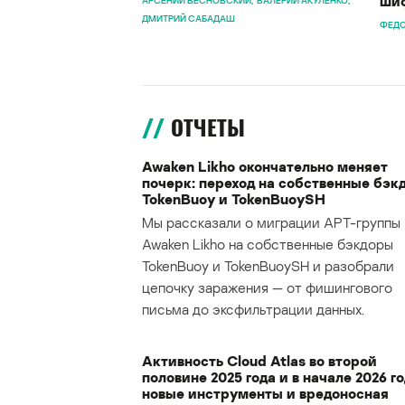
шиф
АРСЕНИЙ ВЕСНОВСКИЙ
ВАЛЕРИЙ АКУЛЕНКО
ДМИТРИЙ САБАДАШ
ФЕДО
ОТЧЕТЫ
Awaken Likho окончательно меняет
почерк: переход на собственные бэк
TokenBuoy и TokenBuoySH
Мы рассказали о миграции APT-группы
Awaken Likho на собственные бэкдоры
TokenBuoy и TokenBuoySH и разобрали
цепочку заражения — от фишингового
письма до эксфильтрации данных.
Активность Cloud Atlas во второй
половине 2025 года и в начале 2026 го
новые инструменты и вредоносная