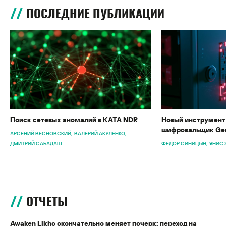
ПОСЛЕДНИЕ ПУБЛИКАЦИИ
Поиск сетевых аномалий в KATA NDR
Новый инструмент 
шифровальщик Gen
АРСЕНИЙ ВЕСНОВСКИЙ
ВАЛЕРИЙ АКУЛЕНКО
ДМИТРИЙ САБАДАШ
ФЕДОР СИНИЦЫН
ЯНИС 
ОТЧЕТЫ
Awaken Likho окончательно меняет почерк: переход на