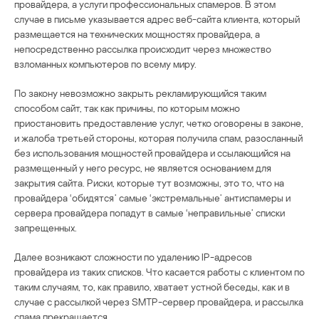
провайдера, а услуги профессиональных спамеров. В этом
случае в письме указывается адрес веб-сайта клиента, который
размещается на технических мощностях провайдера, а
непосредственно рассылка происходит через множество
взломанных компьютеров по всему миру.
По закону невозможно закрыть рекламирующийся таким
способом сайт, так как причины, по которым можно
приостановить предоставление услуг, четко оговорены в законе,
и жалоба третьей стороны, которая получила спам, разосланный
без использования мощностей провайдера и ссылающийся на
размещенный у него ресурс, не является основанием для
закрытия сайта. Риски, которые тут возможны, это то, что на
провайдера ‘обидятся’ самые ‘экстремальные’ антиспамеры и
сервера провайдера попадут в самые ‘неправильные’ списки
запрещенных.
Далее возникают сложности по удалению IP-адресов
провайдера из таких списков. Что касается работы с клиентом по
таким случаям, то, как правило, хватает устной беседы, как и в
случае с рассылкой через SMTP-сервер провайдера, и рассылка
спама прекращается.