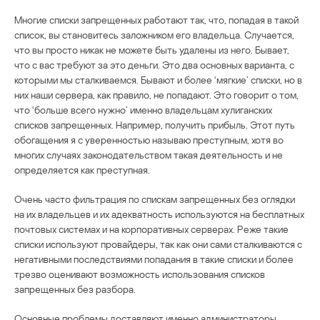
Многие списки запрещенных работают так, что, попадая в такой
список, вы становитесь заложником его владельца. Случается,
что вы просто никак не можете быть удалены из него. Бывает,
что с вас требуют за это деньги. Это два основных варианта, с
которыми мы сталкиваемся. Бывают и более ‘мягкие’ списки, но в
них наши сервера, как правило, не попадают. Это говорит о том,
что ‘больше всего нужно’ именно владельцам хулиганских
списков запрещенных. Например, получить прибыль. Этот путь
обогащения я с уверенностью называю преступным, хотя во
многих случаях законодательством такая деятельность и не
определяется как преступная.
Очень часто фильтрация по спискам запрещенных без оглядки
на их владельцев и их адекватность используются на бесплатных
почтовых системах и на корпоративных серверах. Реже такие
списки используют провайдеры, так как они сами сталкиваются с
негативными последствиями попадания в такие списки и более
трезво оценивают возможность использования списков
запрещенных без разбора.
Основные проблемы доставляют именно администраторы