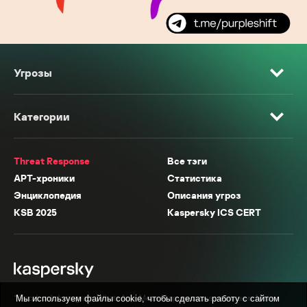
Угрозы
Категории
Threat Response
Все тэги
APT-хроники
Статистика
Энциклопедия
Описания угроз
KSB 2025
Kaspersky ICS CERT
* Facebook, Instagram, WhatsApp, Meta AI принадлежат компании Meta,
Мы используем файлы cookie, чтобы сделать работу с сайтом