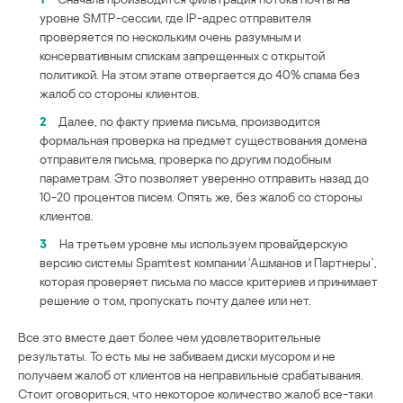
уровне SMTP-сессии, где IP-адрес отправителя
проверяется по нескольким очень разумным и
консервативным спискам запрещенных с открытой
политикой. На этом этапе отвергается до 40% спама без
жалоб со стороны клиентов.
2
Далее, по факту приема письма, производится
формальная проверка на предмет существования домена
отправителя письма, проверка по другим подобным
параметрам. Это позволяет уверенно отправить назад до
10-20 процентов писем. Опять же, без жалоб со стороны
клиентов.
3
На третьем уровне мы используем провайдерскую
версию системы Spamtest компании ‘Ашманов и Партнеры’,
которая проверяет письма по массе критериев и принимает
решение о том, пропускать почту далее или нет.
Все это вместе дает более чем удовлетворительные
результаты. То есть мы не забиваем диски мусором и не
получаем жалоб от клиентов на неправильные срабатывания.
Стоит оговориться, что некоторое количество жалоб все-таки