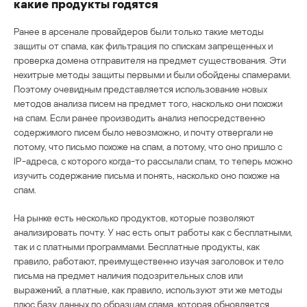
какие продукты годятся
Ранее в арсенале провайдеров были только такие методы
защиты от спама, как фильтрация по спискам запрещенных и
проверка домена отправителя на предмет существования. Эти
нехитрые методы защиты первыми и были обойдены спамерами.
Поэтому очевидным представляется использование новых
методов анализа писем на предмет того, насколько они похожи
на спам. Если ранее производить анализ непосредственно
содержимого писем было невозможно, и почту отвергали не
потому, что письмо похоже на спам, а потому, что оно пришло с
IP-адреса, с которого когда-то рассылали спам, то теперь можно
изучить содержание письма и понять, насколько оно похоже на
спам.
На рынке есть несколько продуктов, которые позволяют
анализировать почту. У нас есть опыт работы как с бесплатными,
так и с платными программами. Бесплатные продукты, как
правило, работают, преимущественно изучая заголовок и тело
письма на предмет наличия подозрительных слов или
выражений, а платные, как правило, используют эти же методы
плюс базу данных по образцам спама, которая обновляется