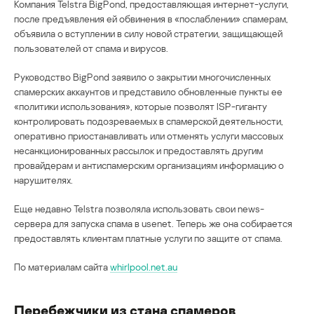
Компания Telstra BigPond, предоставляющая интернет-услуги,
после предъявления ей обвинения в «послаблении» спамерам,
объявила о вступлении в силу новой стратегии, защищающей
пользователей от спама и вирусов.
Руководство BigPond заявило о закрытии многочисленных
спамерских аккаунтов и представило обновленные пункты ее
«политики использования», которые позволят ISP-гиганту
контролировать подозреваемых в спамерской деятельности,
оперативно приостанавливать или отменять услуги массовых
несанкционированных рассылок и предоставлять другим
провайдерам и антиспамерским организациям информацию о
нарушителях.
Еще недавно Telstra позволяла использовать свои news-
сервера для запуска спама в usenet. Теперь же она собирается
предоставлять клиентам платные услуги по защите от спама.
По материалам сайта
whirlpool.net.au
Перебежчики из стана спамеров