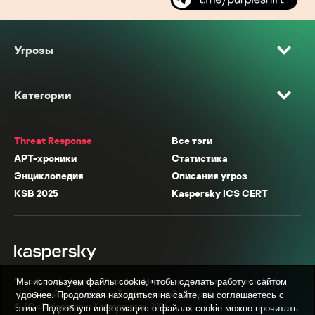
Угрозы
Категории
Threat Response
Все тэги
APT-хроники
Статистика
Энциклопедия
Описания угроз
KSB 2025
Kaspersky ICS CERT
* Facebook, Instagram, WhatsApp, Meta AI принадлежат компании Meta,
Мы используем файлы cookie, чтобы сделать работу с сайтом
признанной экстремистской организацией в России.
удобнее. Продолжая находиться на сайте, вы соглашаетесь с
© АО «Лаборатория Касперского», 2026.
этим. Подробную информацию о файлах cookie можно прочитать