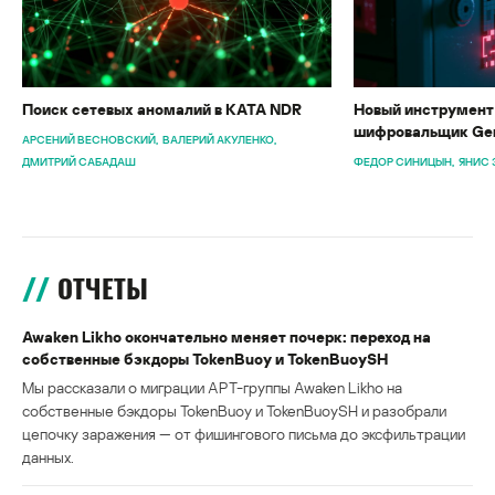
Поиск сетевых аномалий в KATA NDR
Новый инструмент 
шифровальщик Gen
АРСЕНИЙ ВЕСНОВСКИЙ
ВАЛЕРИЙ АКУЛЕНКО
ДМИТРИЙ САБАДАШ
ФЕДОР СИНИЦЫН
ЯНИС 
ОТЧЕТЫ
Awaken Likho окончательно меняет почерк: переход на
собственные бэкдоры TokenBuoy и TokenBuoySH
Мы рассказали о миграции APT-группы Awaken Likho на
собственные бэкдоры TokenBuoy и TokenBuoySH и разобрали
цепочку заражения — от фишингового письма до эксфильтрации
данных.