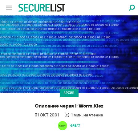
АРХИВ
Описание червя I-Worm.Klez
31 ОКТ 2001
1
мин. на чтение
GREAT