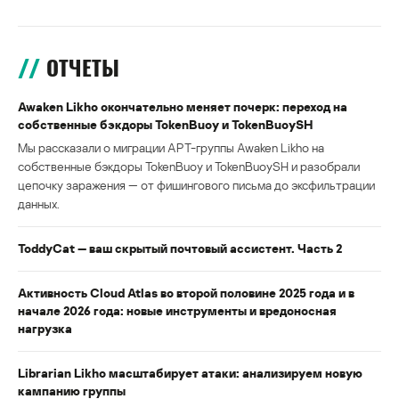
ОТЧЕТЫ
Awaken Likho окончательно меняет почерк: переход на
собственные бэкдоры TokenBuoy и TokenBuoySH
Мы рассказали о миграции APT-группы Awaken Likho на
собственные бэкдоры TokenBuoy и TokenBuoySH и разобрали
цепочку заражения — от фишингового письма до эксфильтрации
данных.
ToddyCat — ваш скрытый почтовый ассистент. Часть 2
Активность Cloud Atlas во второй половине 2025 года и в
начале 2026 года: новые инструменты и вредоносная
нагрузка
Librarian Likho масштабирует атаки: анализируем новую
кампанию группы