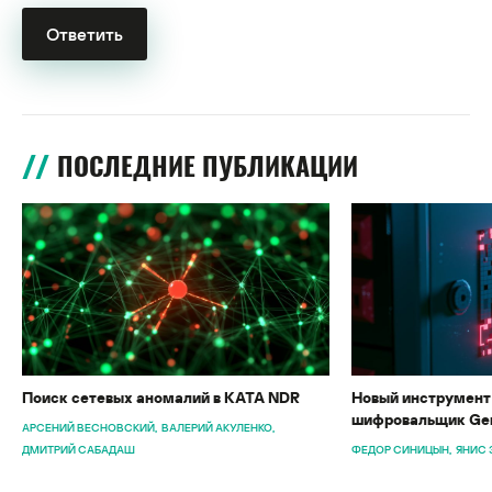
ПОСЛЕДНИЕ ПУБЛИКАЦИИ
Поиск сетевых аномалий в KATA NDR
Новый инструмент 
шифровальщик Gen
АРСЕНИЙ ВЕСНОВСКИЙ
ВАЛЕРИЙ АКУЛЕНКО
ДМИТРИЙ САБАДАШ
ФЕДОР СИНИЦЫН
ЯНИС 