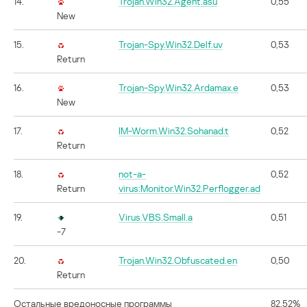
14.
Trojan.Win32.Agent.asu
0,55
New
15.
Trojan-Spy.Win32.Delf.uv
0,53
Return
16.
Trojan-Spy.Win32.Ardamax.e
0,53
New
17.
IM-Worm.Win32.Sohanad.t
0,52
Return
18.
not-a-
0,52
Return
virus:Monitor.Win32.Perflogger.ad
19.
Virus.VBS.Small.a
0,51
-7
20.
Trojan.Win32.Obfuscated.en
0,50
Return
Остальные вредоносные программы
82,52%