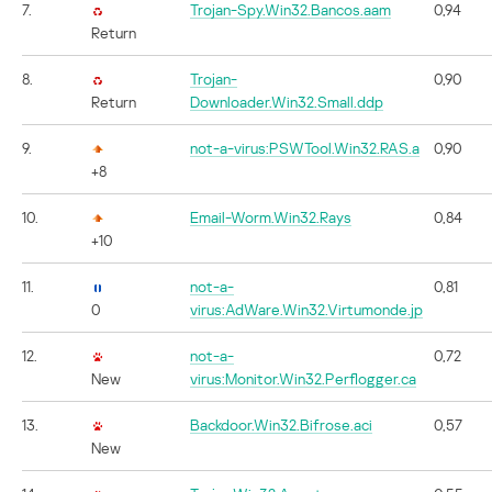
7.
Trojan-Spy.Win32.Bancos.aam
0,94
Return
8.
Trojan-
0,90
Return
Downloader.Win32.Small.ddp
9.
not-a-virus:PSWTool.Win32.RAS.a
0,90
+8
10.
Email-Worm.Win32.Rays
0,84
+10
11.
not-a-
0,81
0
virus:AdWare.Win32.Virtumonde.jp
12.
not-a-
0,72
New
virus:Monitor.Win32.Perflogger.ca
13.
Backdoor.Win32.Bifrose.aci
0,57
New