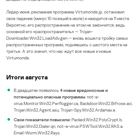
Лидер июня, рекламная программа Virtumonde.jp, остановил
свое падение (минус 10 позиций в июле) и находится на 11 месте.
Вероятно, его распространение на этом не закончится, ведь
основной его «распространитель» — Trojan-
Downloader.Win32.LoadAdv.gen — вновь вошел в тройку самых
распространенных программ, поднявшись с шестого места на
третье. А это значит, что нас ждут все новые и новые
Virtumonde.
Итоги августа
В двадцатке появилось
4 новые вредоносные и
потенциально опасные программы
: not-a-
virus:Monitor.Win32.Perflogger.ca, Backdoor.Win32.Bifrose.aci,
Trojan.Win32.Agent.asu, Trojan-Spy.Win32.Ardamax.e.
Свои показатели повысили:
Packed.Win32.PolyCrypt.b,
Trojan.Win32.Dialer.qn, not-a-virus:PSWTool.Win32.RAS.a,
Email-Worm.Win32.Rays.