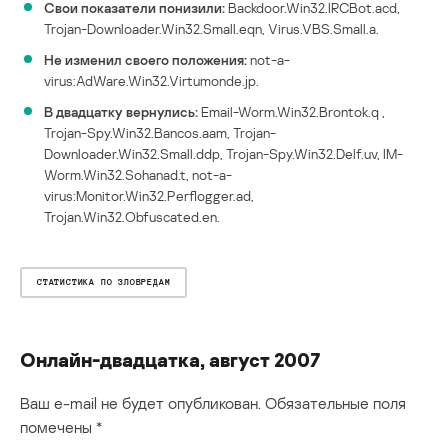
Свои показатели понизили:
Backdoor.Win32.IRCBot.acd,
Trojan-Downloader.Win32.Small.eqn, Virus.VBS.Small.a.
Не изменил своего положения:
not-a-
virus:AdWare.Win32.Virtumonde.jp.
В двадцатку вернулись:
Email-Worm.Win32.Brontok.q ,
Trojan-Spy.Win32.Bancos.aam, Trojan-
Downloader.Win32.Small.ddp, Trojan-Spy.Win32.Delf.uv, IM-
Worm.Win32.Sohanad.t, not-a-
virus:Monitor.Win32.Perflogger.ad,
Trojan.Win32.Obfuscated.en.
СТАТИСТИКА ПО ЗЛОВРЕДАМ
Онлайн-двадцатка, август 2007
Ваш e-mail не будет опубликован.
Обязательные поля
помечены
*