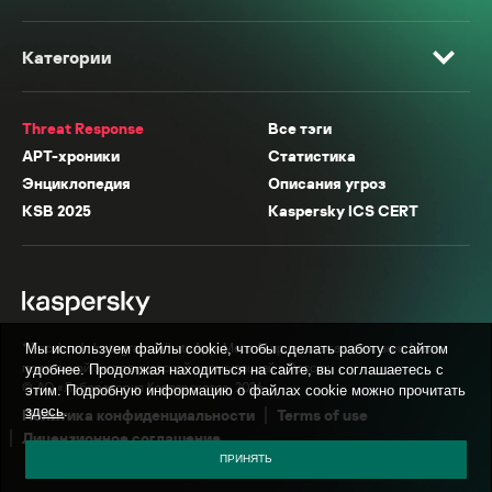
Категории
Threat Response
Все тэги
APT-хроники
Статистика
Энциклопедия
Описания угроз
KSB 2025
Kaspersky ICS CERT
* Facebook, Instagram, WhatsApp, Meta AI принадлежат компании Meta,
Мы используем файлы cookie, чтобы сделать работу с сайтом
признанной экстремистской организацией в России.
удобнее. Продолжая находиться на сайте, вы соглашаетесь с
© АО «Лаборатория Касперского», 2026.
этим. Подробную информацию о файлах cookie можно прочитать
здесь
.
Политика конфиденциальности
Terms of use
Лицензионное соглашение
ПРИНЯТЬ