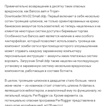
Примечательно возвращение в десятку таких опасных
вредоносов, как Bancos.aam и Trojan-
Downloader.Win32.Small.ddp. Первый включает в себя несколько
сотен троянцев-шпионов, не только ориентированных на кражу
банковских аккаунтов пользователей, но теперь нацеленных и на
клиентов некоторых систем доступа к биржевым торгам.
Особенностью Bancos.aam является наличие в нем особого
«интерфейса», который позволяет использовать троянца как
компонент зомби-сети и при помощи которого злоумышленник
может отдавать каждому зараженному компьютеру
персональные инструкции — аккаунты каких платежных систем
воровать. Загрузчик Small.ddp также нацелен на последующую
установку в зараженную систему нескольких вредоносных
компонентов, работающих в составе ботнета.
В целом, троянцев-шпионов в двадцатке стало больше, чем в
июне-июле — из новичков стоит отметить шпиона Ardamax.e,
являющегося кейлоггером, и аналогичный ему по функционалу, но
легальный, модуль Perflogger.ca. Кроме варианта .ca,
потенциально опасная программа Perflogger представлена в
двадцатке модификацией .ad (18 место).