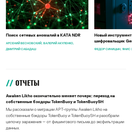
Поиск сетевых аномалий в KATA NDR
Новый инструмент 
шифровальщик Gen
АРСЕНИЙ ВЕСНОВСКИЙ
ВАЛЕРИЙ АКУЛЕНКО
ДМИТРИЙ САБАДАШ
ФЕДОР СИНИЦЫН
ЯНИС 
ОТЧЕТЫ
Awaken Likho окончательно меняет почерк: переход на
собственные бэкдоры TokenBuoy и TokenBuoySH
Мы рассказали о миграции APT-группы Awaken Likho на
собственные бэкдоры TokenBuoy и TokenBuoySH и разобрали
цепочку заражения — от фишингового письма до эксфильтрации
данных.