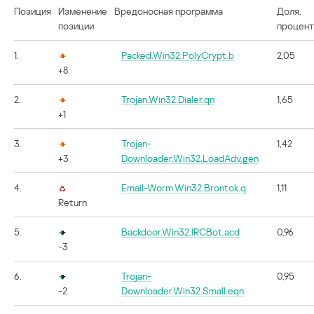
Позиция
Изменение
Вредоносная программа
Доля,
позиции
процен
1.
Packed.Win32.PolyCrypt.b
2,05
+8
2.
Trojan.Win32.Dialer.qn
1,65
+1
3.
Trojan-
1,42
+3
Downloader.Win32.LoadAdv.gen
4.
Email-Worm.Win32.Brontok.q
1,11
Return
5.
Backdoor.Win32.IRCBot.acd
0,96
-3
6.
Trojan-
0,95
-2
Downloader.Win32.Small.eqn