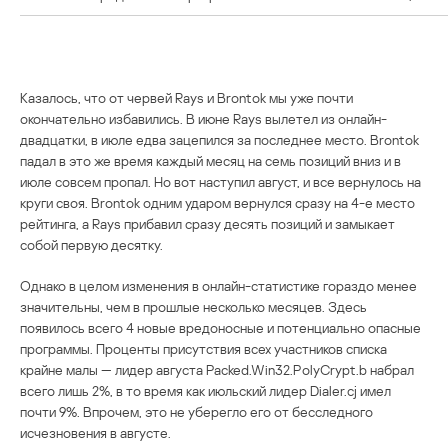
Казалось, что от червей Rays и Brontok мы уже почти
окончательно избавились. В июне Rays вылетел из онлайн-
двадцатки, в июле едва зацепился за последнее место. Brontok
падал в это же время каждый месяц на семь позиций вниз и в
июле совсем пропал. Но вот наступил август, и все вернулось на
круги своя. Brontok одним ударом вернулся сразу на 4-е место
рейтинга, а Rays прибавил сразу десять позиций и замыкает
собой первую десятку.
Однако в целом изменения в онлайн-статистике гораздо менее
значительны, чем в прошлые несколько месяцев. Здесь
появилось всего 4 новые вредоносные и потенциально опасные
программы. Проценты присутствия всех участников списка
крайне малы — лидер августа Packed.Win32.PolyCrypt.b набрал
всего лишь 2%, в то время как июльский лидер Dialer.cj имел
почти 9%. Впрочем, это не уберегло его от бесследного
исчезновения в августе.