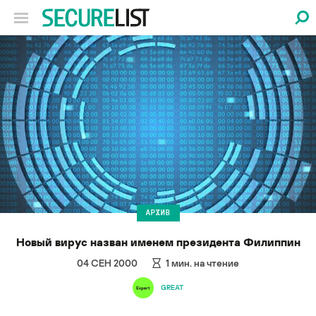
АРХИВ
Новый вирус назван именем президента Филиппин
04 СЕН 2000
1
мин. на чтение
GREAT