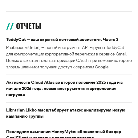
ОТЧЕТЫ
ToddyCat — ваш скрытый почтовый ассистент. Часть 2
Разбираем Umbrij — новый инструмент APT-группы ToddyCat
для компрометации корпоративной переписки в сервисе Gmail.
Целью атак стал токен авторизации OAuth, при помощи которого
злоумышленники получали доступ к сервисам Google.
Активность Cloud Atlas во второй половине 2025 года и в
начале 2026 года: новые инструменты и вредоносная
нагрузка
Librarian Likho масштабирует атаки: анализируем новую
кампанию группы
Последние кампании HoneyMyte: обновленный бэкдор
CoolClient и несколько вариантов стилера