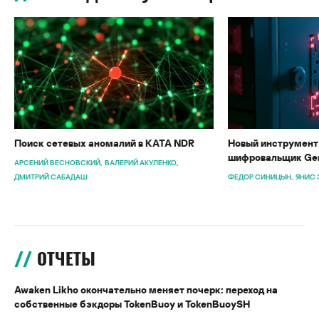
Поиск сетевых аномалий в KATA NDR
Новый инструмент 
шифровальщик Gen
АРСЕНИЙ ВЕСНОВСКИЙ
ВАЛЕРИЙ АКУЛЕНКО
ДМИТРИЙ САБАДАШ
ФЕДОР СИНИЦЫН
ЯНИС 
ОТЧЕТЫ
Awaken Likho окончательно меняет почерк: переход на
собственные бэкдоры TokenBuoy и TokenBuoySH