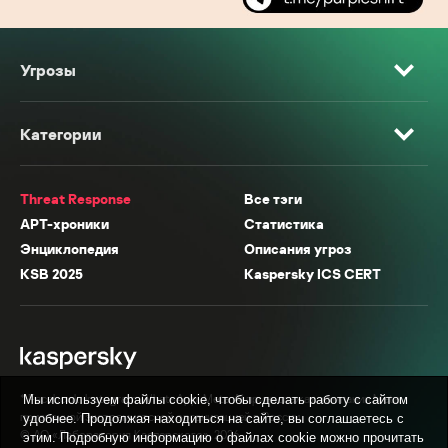
Угрозы
Категории
Threat Response
Все тэги
APT-хроники
Статистика
Энциклопедия
Описания угроз
KSB 2025
Kaspersky ICS CERT
* Facebook, Instagram, WhatsApp, Meta AI принадлежат компании Meta,
Мы используем файлы cookie, чтобы сделать работу с сайтом
признанной экстремистской организацией в России.
удобнее. Продолжая находиться на сайте, вы соглашаетесь с
© АО «Лаборатория Касперского», 2026.
этим. Подробную информацию о файлах cookie можно прочитать