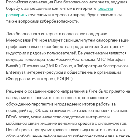
Российская организация Лига безопасного интернета, ведущая
борьбу с запрещенным контентом в интернете,
решила
расширить
круг своих интересов и впредь будет заниматься
также вопросами кибербезопасности.
Лига безопасного интернета создана при поддержке
Минкомсвязи РФ и реализует свои цели путем самоорганизации
профессионального сообщества, представителей интернет-
индустрии и рядовых пользователей. Ее участниками являются
ведущие телеоператоры России (Ростелеком, МТС, Мегафон,
Билайн), IT-компании (Mail.Ru Group, «Лаборатория Касперского»,
Entensys), интернет-ресурсы и общественные организации
(Фонд развития интернет, РОЦИТ).
Решение о создании нового направления в Лиге было принято на
заседании ее Попечительского совета, посвященном
обсуждению перспектив и подведению итогов работы за
последний год. Объекты внимания активистов пополнят фишинг,
DDoS-атаки, мошенничество средствами интернета и
мобильной связи, хищение денежных средств с онлайн-счетов.
Новый проект предусматривает такие виды деятельности, как
сбор и обобщение информации по киберпреступлениям, а также