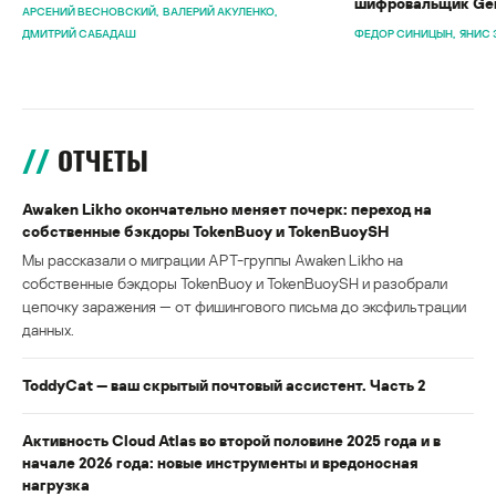
шифровальщик Gen
АРСЕНИЙ ВЕСНОВСКИЙ
ВАЛЕРИЙ АКУЛЕНКО
ДМИТРИЙ САБАДАШ
ФЕДОР СИНИЦЫН
ЯНИС 
ОТЧЕТЫ
Awaken Likho окончательно меняет почерк: переход на
собственные бэкдоры TokenBuoy и TokenBuoySH
Мы рассказали о миграции APT-группы Awaken Likho на
собственные бэкдоры TokenBuoy и TokenBuoySH и разобрали
цепочку заражения — от фишингового письма до эксфильтрации
данных.
ToddyCat — ваш скрытый почтовый ассистент. Часть 2
Активность Cloud Atlas во второй половине 2025 года и в
начале 2026 года: новые инструменты и вредоносная
нагрузка