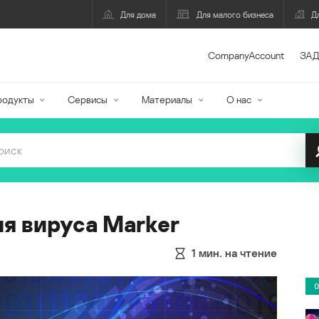
Для дома
Для малого бизнеса
Д
CompanyAccount
ЗАД
родукты
Сервисы
Материалы
О нас
я вируса Marker
1
мин. на чтение