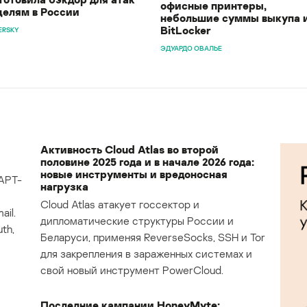
офисные принтеры,
целям в России
небольшие суммы выкупа 
BitLocker
ERSKY
ЭДУАРДО ОВАЛЬЕ
Активность Cloud Atlas во второй
половине 2025 года и в начале 2026 года:
новые инструменты и вредоносная
APT-
нагрузка
Cloud Atlas атакует госсектор и
il.
дипломатические структуры России и
th,
Беларуси, применяя ReverseSocks, SSH и Tor
для закрепления в зараженных системах и
свой новый инструмент PowerCloud.
Последние кампании HoneyMyte: