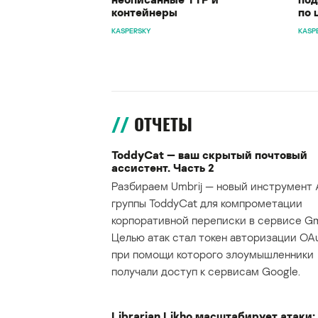
контейнеры
по 
KASPERSKY
KASP
ОТЧЕТЫ
ToddyCat — ваш скрытый почтовый
ассистент. Часть 2
Разбираем Umbrij — новый инструмент 
группы ToddyCat для компрометации
корпоративной переписки в сервисе Gma
Целью атак стал токен авторизации OAu
при помощи которого злоумышленники
получали доступ к сервисам Google.
Librarian Likho масштабирует атаки: