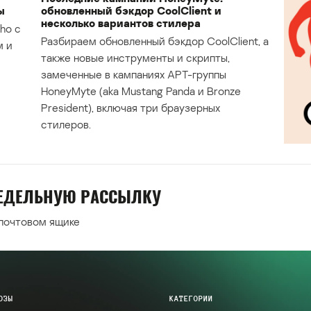
ы
обновленный бэкдор CoolClient и
несколько вариантов стилера
ho с
Разбираем обновленный бэкдор CoolClient, а
м и
также новые инструменты и скрипты,
замеченные в кампаниях APT-группы
HoneyMyte (aka Mustang Panda и Bronze
President), включая три браузерных
стилеров.
НЕДЕЛЬНУЮ РАССЫЛКУ
 почтовом ящике
ОЗЫ
КАТЕГОРИИ