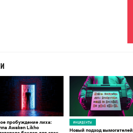
ИИ
ое пробуждение лиха:
ИНЦИДЕНТЫ
ппа Awaken Likho
Новый подход вымогателей
готовила бэкдор для атак