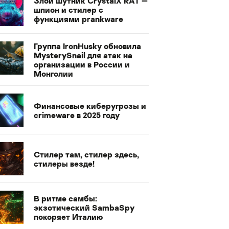
Злой шутник CrystalX RAT —
шпион и стилер с
функциями prankware
Группа IronHusky обновила
MysterySnail для атак на
организации в России и
Монголии
Финансовые киберугрозы и
crimeware в 2025 году
Стилер там, стилер здесь,
стилеры везде!
В ритме самбы:
экзотический SambaSpy
покоряет Италию