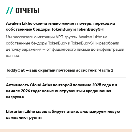
ОТЧЕТЫ
Awaken Likho окончательно меняет почерк: переход на
собственные бэкдоры TokenBuoy и TokenBuoySH
Мы рассказали о миграции APT-группы Awaken Likho на
собственные бэкдоры TokenBuoy и TokenBuoySH и разобрали
цепочку заражения — от фишингового письма до эксфильтрации
данных.
ToddyCat — ваш скрытый почтовый ассистент. Часть 2
Активность Cloud Atlas во второй половине 2025 года и в
начале 2026 года: новые инструменты и вредоносная
нагрузка
Librarian Likho масштабирует атаки: анализируем новую
кампанию группы