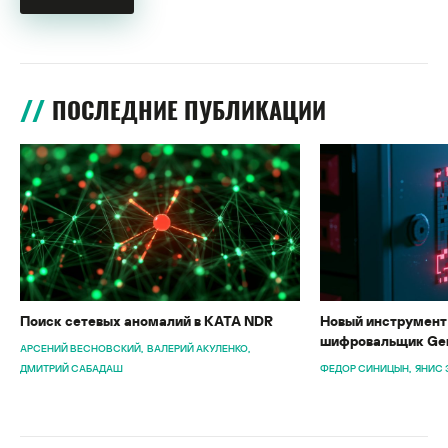
ПОСЛЕДНИЕ ПУБЛИКАЦИИ
Поиск сетевых аномалий в KATA NDR
Новый инструмент 
шифровальщик Gen
АРСЕНИЙ ВЕСНОВСКИЙ
ВАЛЕРИЙ АКУЛЕНКО
ДМИТРИЙ САБАДАШ
ФЕДОР СИНИЦЫН
ЯНИС 