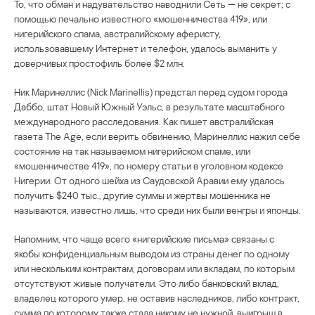
То, что обман и надувательство наводнили Сеть — не секрет; с
помощью печально известного «мошенничества 419», или
нигерийского спама, австралийскому аферисту,
использовавшему Интернет и телефон, удалось выманить у
доверчивых простофиль более $2 млн.
Ник Маринеллис (Nick Marinellis) предстал перед судом города
Даббо, штат Новый Южный Уэльс, в результате масштабного
международного расследования. Как пишет австралийская
газета The Age, если верить обвинению, Маринеллис нажил себе
состояние на так называемом нигерийском спаме, или
«мошенничестве 419», по номеру статьи в уголовном кодексе
Нигерии. От одного шейха из Саудовской Аравии ему удалось
получить $240 тыс., другие суммы и жертвы мошенника не
называются, известно лишь, что среди них были венгры и японцы.
Напомним, что чаще всего «нигерийские письма» связаны с
якобы конфиденциальным выводом из страны денег по одному
или нескольким контрактам, договорам или вкладам, по которым
отсутствуют живые получатели. Это либо банковский вклад,
владелец которого умер, не оставив наследников, либо контракт,
сумма по которому также стала никому не нужной, выигрыш в