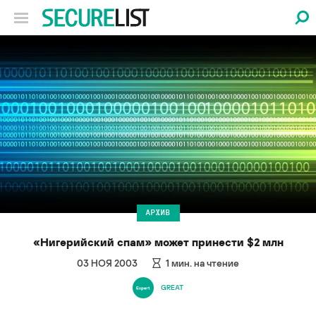
АРХИВ
«Нигерийский спам» может принести $2 млн
03 НОЯ 2003
1
мин. на чтение
GREAT