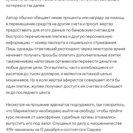
лотерею и так далее.
Автор обычно обещает некие проценты или награду за помощь
в перемещении средств на другие счета и просит жертву
предоставить для этого данные по банковским счетам для
быстрого перечисления платежа и другую персональную
информацию — номер паспорта и социального страхования.
Лишь однажды ответивший респондент через некоторое время
начинает получать просьбы оплатить дополнительные взятки
таможенникам, налоговым органам или перевести деньги на
любые другие цели. Эти выплаты, часто колеблющиеся от
десятков до тысяч долларов, и являются истинной целью
мошенников. Ну а если жертва аферистов совершает хотя бы
один платеж, жулики получают доступ к ее счетам и обчищают
их до последнего цента.
Несмотря на прошение адвокатов подсудимого, где говорилось,
что Маринеллису необходимо выйти на свободу, чтобы пройти
курс лечения от шизофрении, судебные органы отказались
выпустить его под залог. Слушанья по делу о «мошенничестве
419» назначены на 12 декабря и состоятся в Сиднее.