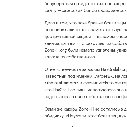
безудержным празднествам, посвященн
сайту — хакерский бог со своих хакерс
Дело в том, что пока бравые бразильцы
сопровождали столь знаменательную д
деструктивной акцией — взломом очере
занимался тем, что разрушал их собств
Zone-H.org были немало удивлены, уви
взломе их собственного.
Ответственность за взлом Hax0rslab.org
известный под именем CarderBR. На ло
«the real lamers» и сказал: «this to me re
что Hax0rs Lab лишь использовала знан
недостаток за свое собственное проф
Сами же хакеры Zone-H не остались в 
обидчику: «Неужели этот бразилец дума