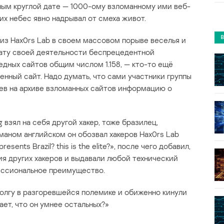
ым круглой дате — 1000-ому взломанному ими веб-
ких небес явно надрывал от смеха живот.
 из Hax0rs Lab в своем массовом порыве веселья и
ату своей деятельности беспрецедентной
дных сайтов общим числом 1.158, — кто-то ещё
енный сайт. Надо думать, что сами участники группы
дев на архиве взломанных сайтов информацию о
 взял на себя другой хакер, тоже бразилец,
маном английском он обозвал хакеров Hax0rs Lab
presents Brazil? this is the elite?», после чего добавил,
ия других хакеров и выдавали любой технический
ессиональное преимущество.
долгу в разгоревшейся полемике и обиженно кинули
ет, что он умнее остальных?»