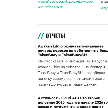
шиф
АРСЕНИЙ ВЕСНОВСКИЙ
ВАЛЕРИЙ АКУЛЕНКО
ДМИТРИЙ САБАДАШ
ФЕДО
ОТЧЕТЫ
Awaken Likho окончательно меняет
почерк: переход на собственные бэк
TokenBuoy и TokenBuoySH
Мы рассказали о миграции APT-группы
Awaken Likho на собственные бэкдоры
TokenBuoy и TokenBuoySH и разобрали
цепочку заражения — от фишингового
письма до эксфильтрации данных.
Активность Cloud Atlas во второй
половине 2025 года и в начале 2026 го
новые инструменты и вредоносная