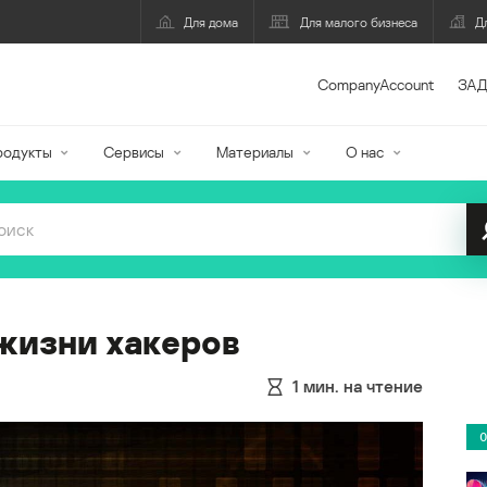
Для дома
Для малого бизнеса
Д
CompanyAccount
ЗАД
родукты
Сервисы
Материалы
О нас
жизни хакеров
1
мин. на чтение