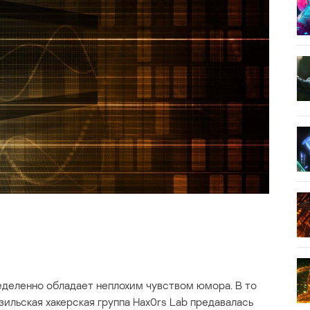
пределенно обладает неплохим чувством юмора. В то
зильская хакерская группа Hax0rs Lab предавалась