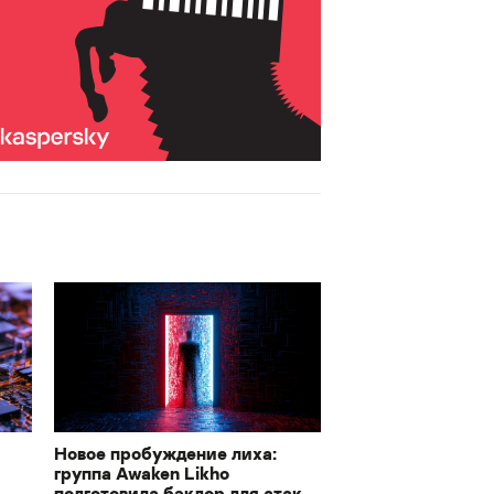
Новое пробуждение лиха:
группа Awaken Likho
подготовила бэкдор для атак