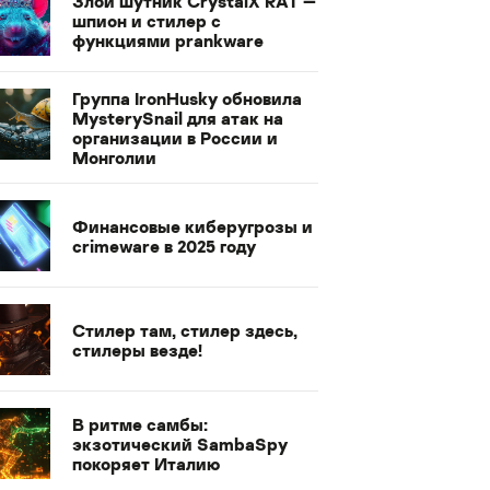
Злой шутник CrystalX RAT —
шпион и стилер с
функциями prankware
Группа IronHusky обновила
MysterySnail для атак на
организации в России и
Монголии
Финансовые киберугрозы и
crimeware в 2025 году
Стилер там, стилер здесь,
стилеры везде!
В ритме самбы:
экзотический SambaSpy
покоряет Италию