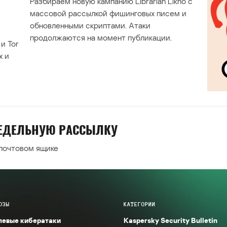
Разбираем новую кампанию Librarian Likho с
массовой рассылкой фишинговых писем и
обновленными скриптами. Атаки
продолжаются на момент публикации.
и Tor
х и
НЕДЕЛЬНУЮ РАССЫЛКУ
 почтовом ящике
ОЗЫ
КАТЕГОРИИ
левые кибератаки
Kaspersky Security Bulletin