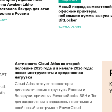
ппа Awaken Likho
Новый подход вымогателей
готовила бэкдор для атак
офисные принтеры,
целям в России
небольшие суммы выкупа 
BitLocker
ERSKY
ЭДУАРДО ОВАЛЬЕ
Активность Cloud Atlas во второй
половине 2025 года и в начале 2026 года:
новые инструменты и вредоносная
APT-
нагрузка
Cloud Atlas атакует госсектор и
il.
дипломатические структуры России и
th,
Беларуси, применяя ReverseSocks, SSH и Tor
для закрепления в зараженных системах и
свой новый инструмент PowerCloud.