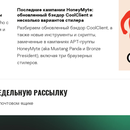
Последние кампании HoneyMyte:
ы
обновленный бэкдор CoolClient и
несколько вариантов стилера
ho с
Разбираем обновленный бэкдор CoolClient, а
м и
также новые инструменты и скрипты,
замеченные в кампаниях APT-группы
HoneyMyte (aka Mustang Panda и Bronze
President), включая три браузерных
стилеров.
НЕДЕЛЬНУЮ РАССЫЛКУ
 почтовом ящике