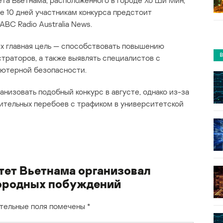
та Вьетнама, расположенного в городе Хо Ши Мин,
ие 10 дней участникам конкурса предстоит
ABC Radio Australia News.
их главная цель — способствовать повышению
траторов, а также выявлять специалистов с
ютерной безопасности.
низовать подобный конкурс в августе, однако из-за
чительных перебоев с трафиком в университетской
ет Вьетнама организовал
городных побуждений
тельные поля помечены
*