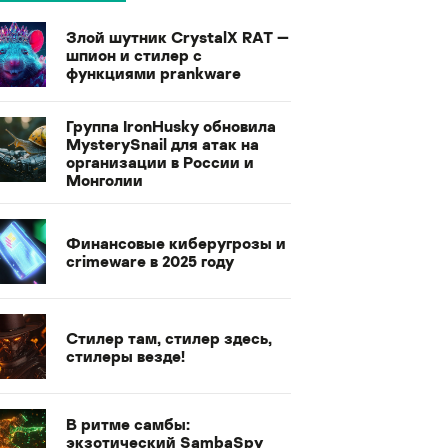
Злой шутник CrystalX RAT —
шпион и стилер с
функциями prankware
Группа IronHusky обновила
MysterySnail для атак на
организации в России и
Монголии
Финансовые киберугрозы и
crimeware в 2025 году
Стилер там, стилер здесь,
стилеры везде!
В ритме самбы:
экзотический SambaSpy