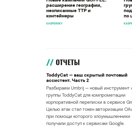
расширение географии,
гру
неописанные TTP и
под
контейнеры
по 
KASPERSKY
KASP
ОТЧЕТЫ
ToddyCat — ваш скрытый почтовый
ассистент. Часть 2
Разбираем Umbrij — новый инструмент 
группы ToddyCat для компрометации
корпоративной переписки в сервисе Gma
Целью атак стал токен авторизации OAu
при помощи которого злоумышленники
получали доступ к сервисам Google.