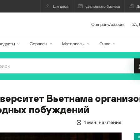
Для дома
Для малого бизнеса
Д
CompanyAccount
ЗАД
родукты
Сервисы
Материалы
О нас
верситет Вьетнама организо
родных побуждений
1
мин. на чтение