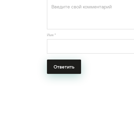
Имя
*