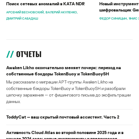
Поиск сетевых аномалий в KATA NDR
Новый инструмент 
шифровальщик Gen
АРСЕНИЙ ВЕСНОВСКИЙ
ВАЛЕРИЙ АКУЛЕНКО
ДМИТРИЙ САБАДАШ
ФЕДОР СИНИЦЫН
ЯНИС 
ОТЧЕТЫ
Awaken Likho окончательно меняет почерк: переход на
собственные бэкдоры TokenBuoy и TokenBuoySH
Мы рассказали о миграции APT-группы Awaken Likho на
собственные бэкдоры TokenBuoy и TokenBuoySH и разобрали
цепочку заражения — от фишингового письма до эксфильтрации
данных.
ToddyCat — ваш скрытый почтовый ассистент. Часть 2
Активность Cloud Atlas во второй половине 2025 года и в
начале 2026 года: новые инструменты и вредоносная