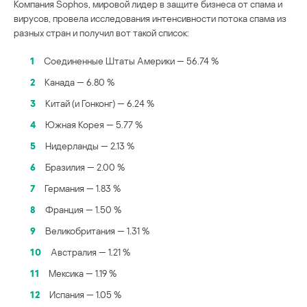
Компания Sophos, мировой лидер в защите бизнеса от спама и
вирусов, провела исследования интенсивности потока спама из
разных стран и получил вот такой список:
1
Соединенные Штаты Америки — 56.74 %
2
Канада — 6.80 %
3
Китай (и Гонконг) — 6.24 %
4
Южная Корея — 5.77 %
5
Нидерланды — 2.13 %
6
Бразилия — 2.00 %
7
Германия — 1.83 %
8
Франция — 1.50 %
9
Великобритания — 1.31 %
10
Австралия — 1.21 %
11
Мексика — 1.19 %
12
Испания — 1.05 %