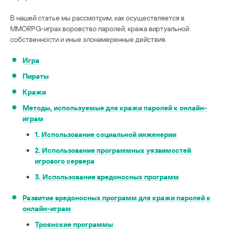
В нашей статье мы рассмотрим, как осуществляется в
MMORPG-играх воровство паролей, кража виртуальной
собственности и иные злонамеренные действия.
Игра
Пираты
Кражи
Методы, используемые для кражи паролей к онлайн-
играм
1. Использование социальной инженерии
2. Использование программных уязвимостей
игрового сервера
3. Использование вредоносных программ
Развитие вредоносных программ для кражи паролей к
онлайн-играм
Троянские программы