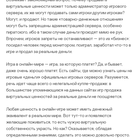
виртуальные ценности может только администратор игрового
сервера, их же могут продавать сами игроки другим игрокам?
Могут, и продают. Но такие «товарно-денежные отношения»
могут быть запрещены администрацией сервера, особенно
пиратского, ибо в таком случае деньги проходят мимо ее рук.
Впрочем, игроков запреты не останавливают — это их «бизнес»:
посидел человек перед монитором, поиграл, заработал что-то в
игре и продал за реальные деньги.
Игра в онлайн-мире — игра, за которую платят? Да, и бывает,
даже очень хорошо платят. Есть сайты, где можно узнать цены на
игровые «деньги» официальных игровых серверов. Разумеется,
речь идет чаще всего о нелегальной купле-продаже: в
большинстве упоминающихся на данных сайтах игр продажа
виртуальных ценностей за реальные деньги не поощряется.
Любая ценность в онлайн-игре может иметь денежный
эквивалент в реальном мире. Вот тут-то и появляются
желающие поживиться, то есть чужую виртуальную
собственность украсть. Но как? Оказывается, обладая
определенными знаниями, сделать это можно довольно просто.