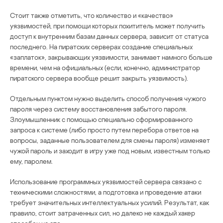
Стоит также отметить, что количество и «качество»
уязвимостей, при помощи которых похититель может получить
доступ к внутренним базам данных сервера, зависит от статуса
последнего. На пиратских серверах создание специальных
«заплаток», закрывающих уязвимости, занимает намного больше
времени, чем на официальных (если, конечно, администратор
пиратского сервера вообще решит закрыть уязвимость).
Отдельным пунктом нужно выделить способ получения чужого
пароля через систему восстановления забытого пароля.
Злоумышленник с помощью специально сформированного
запроса к системе (либо просто путем перебора ответов на
вопросы, заданные пользователем для смены пароля) изменяет
чужой пароль и заходит в игру уже под новым, известным только
ему, паролем.
Использование программных уязвимостей сервера связано с
техническими сложностями, а подготовка и проведение атаки
требует значительных интеллектуальных усилий. Результат, как
правило, стоит затраченных сил, но далеко не каждый хакер