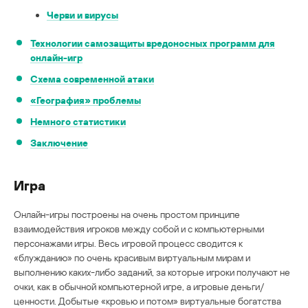
Черви и вирусы
Технологии самозащиты вредоносных программ для
онлайн-игр
Схема современной атаки
«География» проблемы
Немного статистики
Заключение
Игра
Онлайн-игры построены на очень простом принципе
взаимодействия игроков между собой и с компьютерными
персонажами игры. Весь игровой процесс сводится к
«блужданию» по очень красивым виртуальным мирам и
выполнению каких-либо заданий, за которые игроки получают не
очки, как в обычной компьютерной игре, а игровые деньги/
ценности. Добытые «кровью и потом» виртуальные богатства