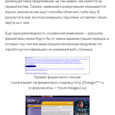
делающий такое предложение, не так наивен, как кажется на
первый взгляд. Скорее, наивными и доверчивыми оказываются
игроки: многие из них ищут способы облегчить себе игру. В
результате вор, воспользовавшись паролями, оставляет своих
жертв ни с чем.
Еще одна разновидность социальной инженерии — рассылка
фишинговых писем будто бы от имени администрации сервера, в
которых под тем или иным предлогом игрокам предлагается
«пройти аутентификацию» на указанной веб-странице.
Пример фишингового письма:
ссылка ведет на фишинговую страницу http://lineage***.ru
(с форума игры — forum.lineage2.su)