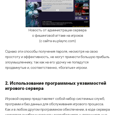
Новость от администрации сервера
о фишинговой аттаке на игроков
(с сайта eu.plaync.com)
Однако эти способы получения пароля, несмотря на свою
простоту и эффективность, не могут принести большую прибыль
злоумышленнику, так как на его удочку не попадутся
продвинутые и, соответственно, «богатые» игроки.
2. Использование программных уязвимостей
игрового сервера
Игровой сервер представляет собой набор системных служб,
программ и баз данных для обслуживания игрового процесса.
Как и в любом другом программном обеспечении, в коде сервера
находятся ошибки и недочеты разработчиков — потенциальные