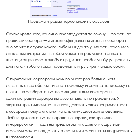
Продажа игровых персонажей на ebay.com
Скупка краденого, конечно, преследуется по закону — то есть по
правилам сервера, — и игроки официальных игровых серверов
знают, что в случае какого-либо инцидента у них есть союзник в
лице администрации. В любой момент игрок может написать
«петицию» (запрос, жалобу и пр.), и все проблемы будут решены
для того, чтобы он смог продолжить игру в кратчайшие сроки.
С пиратскими серверами, коих во много раз больше, чем
легальных, все обстоит иначе: поскольку игроки за поддержку не
платят, на разбирательство с инцидентами со стороны
администрации сервера им рассчитывать не приходится. У
жертвы практически нет шансов доказать свою непричастность
к совершенному с его виртуальным имуществом злодеянию.
Любые доказательства воровства пароля, как правило,
игнорируются — под тем предлогом, что диалоги с другими
игроками можно подделать, а картинки и скриншоты подрисовать
в Photoshop’е.