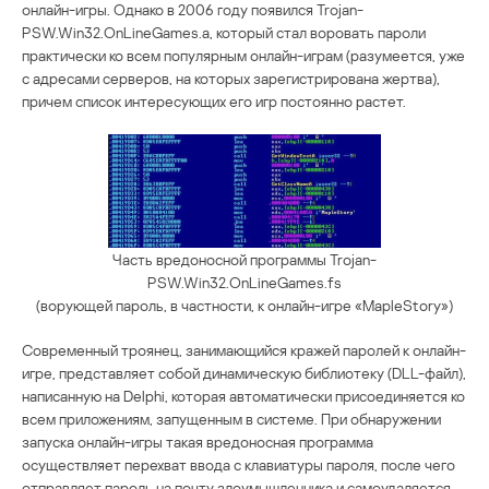
онлайн-игры. Однако в 2006 году появился Trojan-
PSW.Win32.OnLineGames.a, который стал воровать пароли
практически ко всем популярным онлайн-играм (разумеется, уже
с адресами серверов, на которых зарегистрирована жертва),
причем список интересующих его игр постоянно растет.
Часть вредоносной программы Trojan-
PSW.Win32.OnLineGames.fs
(ворующей пароль, в частности, к онлайн-игре «MapleStory»)
Современный троянец, занимающийся кражей паролей к онлайн-
игре, представляет собой динамическую библиотеку (DLL-файл),
написанную на Delphi, которая автоматически присоединяется ко
всем приложениям, запущенным в системе. При обнаружении
запуска онлайн-игры такая вредоносная программа
осуществляет перехват ввода с клавиатуры пароля, после чего
отправляет пароль на почту злоумышленника и самоудаляется.