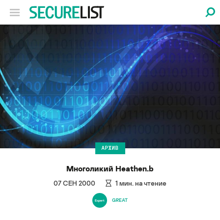
АРХИВ
Многоликий Heathen.b
07 СЕН 2000
1
мин. на чтение
GREAT