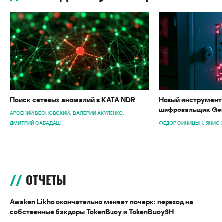
Поиск сетевых аномалий в KATA NDR
Новый инструмент 
шифровальщик Gen
АРСЕНИЙ ВЕСНОВСКИЙ
ВАЛЕРИЙ АКУЛЕНКО
ДМИТРИЙ САБАДАШ
ФЕДОР СИНИЦЫН
ЯНИС 
ОТЧЕТЫ
Awaken Likho окончательно меняет почерк: переход на
собственные бэкдоры TokenBuoy и TokenBuoySH