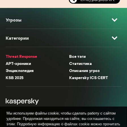
Угрозы
Категории
Threat Response
Все тэги
APT-хроники
Статистика
Энциклопедия
Описания угроз
KSB 2025
Kaspersky ICS CERT
* Facebook, Instagram, WhatsApp, Meta AI принадлежат компании Meta,
Мы используем файлы cookie, чтобы сделать работу с сайтом
признанной экстремистской организацией в России.
удобнее. Продолжая находиться на сайте, вы соглашаетесь с
© АО «Лаборатория Касперского», 2026.
этим. Подробную информацию о файлах cookie можно прочитать