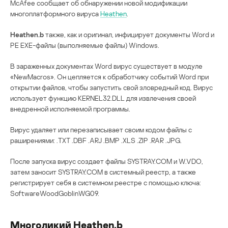
McAfee сообщает об обнаружении новой модификации
многоплатформного вируса
Heathen
.
Heathen.b
также, как и оригинал, инфицирует документы Word и
PE EXE-файлы (выполняемые файлы) Windows.
В зараженных документах Word вирус существует в модуле
«NewMacros». Он цепляется к обработчику событий Word при
открытии файлов, чтобы запустить свой зловредный код. Вирус
использует функцию KERNEL32.DLL для извлечения своей
внедренной исполняемой программы.
Вирус удаляет или перезаписывает своим кодом файлы с
раширениями: .TXT .DBF .ARJ .BMP .XLS .ZIP .RAR .JPG.
После запуска вирус создает файлы SYSTRAY.COM и W.VDO,
затем заносит SYSTRAY.COM в системный реестр, а также
регистрирует себя в системном реестре с помощью ключа:
SoftwareWoodGoblinWG09.
Многоликий Heathen.b