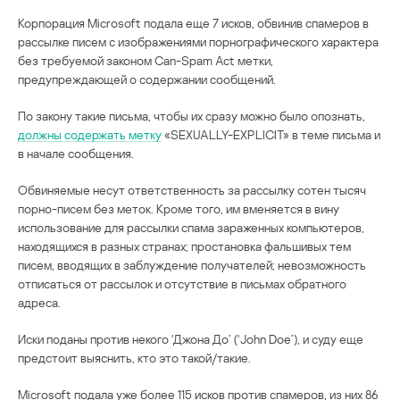
Корпорация Microsoft подала еще 7 исков, обвинив спамеров в
рассылке писем c изображениями порнографического характера
без требуемой законом Can-Spam Act метки,
предупреждающей о содержании сообщений.
По закону такие письма, чтобы их сразу можно было опознать,
должны содержать метку
«SEXUALLY-EXPLICIT» в теме письма и
в начале сообщения.
Обвиняемые несут ответственность за рассылку сотен тысяч
порно-писем без меток. Кроме того, им вменяется в вину
использование для рассылки спама зараженных компьютеров,
находящихся в разных странах; простановка фальшивых тем
писем, вводящих в заблуждение получателей; невозможность
отписаться от рассылок и отсутствие в письмах обратного
адреса.
Иски поданы против некого ‘Джона До’ (‘John Doe’), и суду еще
предстоит выяснить, кто это такой/такие.
Microsoft подала уже более 115 исков против спамеров, из них 86