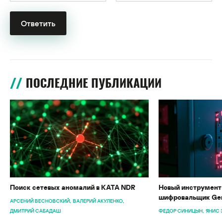
ПОСЛЕДНИЕ ПУБЛИКАЦИИ
Поиск сетевых аномалий в KATA NDR
Новый инструмент 
шифровальщик Gen
АРСЕНИЙ ВЕСНОВСКИЙ
ВАЛЕРИЙ АКУЛЕНКО
ДМИТРИЙ САБАДАШ
ФЕДОР СИНИЦЫН
ЯНИС 