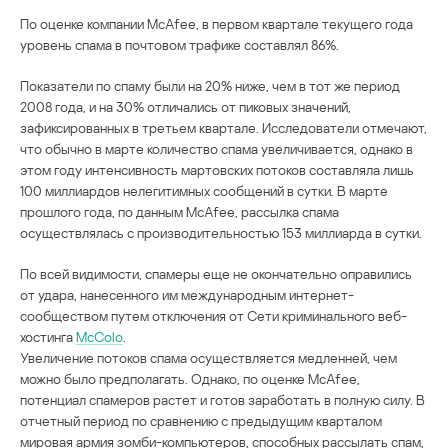
По оценке компании McAfee, в первом квартале текущего года
уровень спама в почтовом трафике составлял 86%.
Показатели по спаму были на 20% ниже, чем в тот же период
2008 года, и на 30% отличались от пиковых значений,
зафиксированных в третьем квартале. Исследователи отмечают,
что обычно в марте количество спама увеличивается, однако в
этом году интенсивность мартовских потоков составляла лишь
100 миллиардов нелегитимных сообщений в сутки. В марте
прошлого года, по данным McAfee, рассылка спама
осуществлялась с производительностью 153 миллиарда в сутки.
По всей видимости, спамеры еще не окончательно оправились
от удара, нанесенного им международным интернет-
сообществом путем отключения от Сети криминального веб-
хостинга
McColo
.
Увеличение потоков спама осуществляется медленней, чем
можно было предполагать. Однако, по оценке McAfee,
потенциал спамеров растет и готов заработать в полную силу. В
отчетный период по сравнению с предыдущим кварталом
мировая армия зомби-компьютеров, способных рассылать спам,