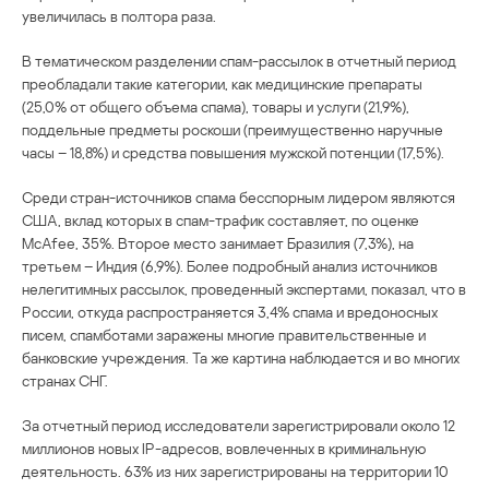
увеличилась в полтора раза.
В тематическом разделении спам-рассылок в отчетный период
преобладали такие категории, как медицинские препараты
(25,0% от общего объема спама), товары и услуги (21,9%),
поддельные предметы роскоши (преимущественно наручные
часы – 18,8%) и средства повышения мужской потенции (17,5%).
Среди стран-источников спама бесспорным лидером являются
США, вклад которых в спам-трафик составляет, по оценке
McAfee, 35%. Второе место занимает Бразилия (7,3%), на
третьем – Индия (6,9%). Более подробный анализ источников
нелегитимных рассылок, проведенный экспертами, показал, что в
России, откуда распространяется 3,4% спама и вредоносных
писем, спамботами заражены многие правительственные и
банковские учреждения. Та же картина наблюдается и во многих
странах СНГ.
За отчетный период исследователи зарегистрировали около 12
миллионов новых IP-адресов, вовлеченных в криминальную
деятельность. 63% из них зарегистрированы на территории 10