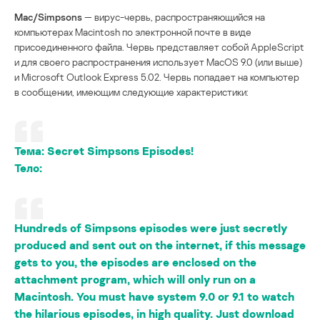
Mac/Simpsons
— вирус-червь, распространяющийся на
компьютерах Macintosh по электронной почте в виде
присоединенного файла. Червь представляет собой AppleScript
и для своего распространения использует MacOS 9.0 (или выше)
и Microsoft Outlook Express 5.02. Червь попадает на компьютер
в сообщении, имеющим следующие характеристики:
Тема:
Secret Simpsons Episodes!
Тело:
Hundreds of Simpsons episodes were just secretly
produced and sent out on the internet, if this message
gets to you, the episodes are enclosed on the
attachment program, which will only run on a
Macintosh. You must have system 9.0 or 9.1 to watch
the hilarious episodes, in high quality. Just download