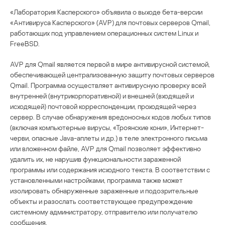
«Лаборатория Касперского» объявила о выходе бета-версии
«Антивируса Касперского» (AVP) для почтовых серверов Qmail,
работающих под управлением операционных систем Linux и
FreeBSD.
AVP для Qmail является первой в мире антивирусной системой,
обеспечивающей централизованную защиту почтовых серверов
Qmail. Программа осуществляет антивирусную проверку всей
внутренней (внутрикорпоративной) и внешней (входящей и
исходящей) почтовой корреспонденции, проходящей через
сервер. В случае обнаружения вредоносных кодов любых типов
(включая компьютерные вирусы, «Троянские кони», Интернет-
черви, опасные Java-аплеты и др.) в теле электронного письма
или вложенном файле, AVP для Qmail позволяет эффективно
удалить их, не нарушив функциональности зараженной
программы или содержания исходного текста. В соответствии с
установленными настройками, программа также может
изолировать обнаруженные зараженные и подозрительные
объекты и разослать соответствующее предупреждение
системному администратору, отправителю или получателю
сообщения.