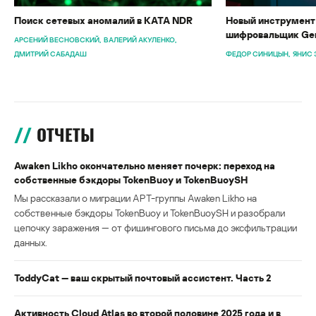
Поиск сетевых аномалий в KATA NDR
Новый инструмент 
шифровальщик Gen
АРСЕНИЙ ВЕСНОВСКИЙ
ВАЛЕРИЙ АКУЛЕНКО
ДМИТРИЙ САБАДАШ
ФЕДОР СИНИЦЫН
ЯНИС 
ОТЧЕТЫ
Awaken Likho окончательно меняет почерк: переход на
собственные бэкдоры TokenBuoy и TokenBuoySH
Мы рассказали о миграции APT-группы Awaken Likho на
собственные бэкдоры TokenBuoy и TokenBuoySH и разобрали
цепочку заражения — от фишингового письма до эксфильтрации
данных.
ToddyCat — ваш скрытый почтовый ассистент. Часть 2
Активность Cloud Atlas во второй половине 2025 года и в