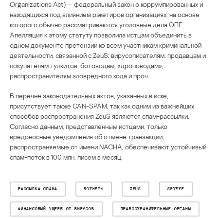
Organizations Act) ― федеральный закон о коррумпированных и
находящихся под влиянием рэкетиров организациях, на основе
которого обычно рассматриваются уголовные дела ОПГ.
Апелляция к этому статуту позволила истцам объединить в
одном документе претензии ко всем участникам криминальной
деятельности, связанной с ZeuS: вирусописателям, продавцам и
покупателям тулкитов, ботоводам, «дроповодам»,
распространителям зловредного кода и проч.
В перечне законодательных актов, указанных в иске,
присутствует также CAN-SPAM, так как одним из важнейших
способов распространения ZeuS являются спам-рассылки.
Согласно данным, представленным истцами, только
вредоносные уведомления об отмене транзакции,
распространяемые от имени NACHA, обеспечивают устойчивый
спам-поток в 100 млн. писем в месяц.
РАССЫЛКА СПАМА
БОТНЕТЫ
ZEUS
SPYEYE
ФИНАНСОВЫЙ УЩЕРБ ОТ ВИРУСОВ
ПРАВООХРАНИТЕЛЬНЫЕ ОРГАНЫ