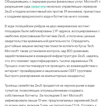
Объединившись с лидерами рынка финансовых услуг, Microsoft с
разрешения суда
захватила
несколько управляющих серверов
ZeuS и подала коллективный иск против 39 анонимов, причастных
к созданию вредоносного кода и ботнетов на его основе.
В ходе полицейских рейдов на двух американских хостинг-
площадках были заблокированы 2 IP-адреса, ассоциированных с
наиболее агрессивными ботнетами ZeuS, и получены ценные
свидетельства криминальной деятельности. Определить
достойные мишени экспертам помогли коллеги из Kyrus Tech.
Microsoft также установила контроль над 800 доменами,
задействованными в командной инфраструктуре ZeuS, надеясь,
что это поможет идентифицировать тысячи зараженных ПК.
Процесс очистки планируется проводить во взаимодействии с
интернет-провайдерами и национальными CERT (группами
быстрого реагирования на компьютерные инциденты).
Троянцы семейства ZeuS продаются на черном рынке в виде
тулкитов, позволяющих злоумышленникам создавать
собственные ботнеты. За последние 5 лет Microsoft
зафиксировала свыше 13 млн. предполагаемых заражений ZeuS
по всему миру, включая 3 млн. на территории США. Готовясь к