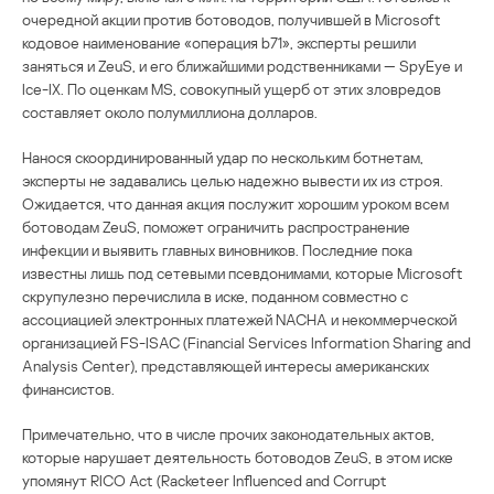
очередной акции против ботоводов, получившей в Microsoft
кодовое наименование «операция b71», эксперты решили
заняться и ZeuS, и его ближайшими родственниками — SpyEye и
Ice-IX. По оценкам MS, совокупный ущерб от этих зловредов
составляет около полумиллиона долларов.
Нанося скоординированный удар по нескольким ботнетам,
эксперты не задавались целью надежно вывести их из строя.
Ожидается, что данная акция послужит хорошим уроком всем
ботоводам ZeuS, поможет ограничить распространение
инфекции и выявить главных виновников. Последние пока
известны лишь под сетевыми псевдонимами, которые Microsoft
скрупулезно перечислила в иске, поданном совместно с
ассоциацией электронных платежей NACHA и некоммерческой
организацией FS-ISAC (Financial Services Information Sharing and
Analysis Center), представляющей интересы американских
финансистов.
Примечательно, что в числе прочих законодательных актов,
которые нарушает деятельность ботоводов ZeuS, в этом иске
упомянут RICO Act (Racketeer Influenced and Corrupt