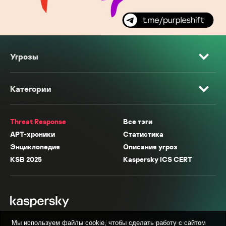
Угрозы
Категории
Threat Response
Все тэги
APT-хроники
Статистика
Энциклопедия
Описания угроз
KSB 2025
Kaspersky ICS CERT
* Facebook, Instagram, WhatsApp, Meta AI принадлежат компании Meta,
Мы используем файлы cookie, чтобы сделать работу с сайтом