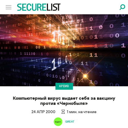
АРХИВ
Компьютерный вирус выдает себя за вакцину
против «Чернобыля»
24 АПР 2000
1
мин. на чтение
GREAT