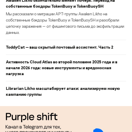
Awaken Likho окончательно меняет почерк: переход на
собственные бэкдоры TokenBuoy и TokenBuoySH
Мы рассказали о миграции APT-группы Awaken Likho на
собственные бэкдоры TokenBuoy и TokenBuoySH и разобрали
цепочку заражения — от фишингового письма до эксфильтрации
данных.
ToddyCat — ваш скрытый почтовый ассистент. Часть 2
Активность Cloud Atlas во второй половине 2025 года и в
начале 2026 года: новые инструменты и вредоносная
нагрузка
Librarian Likho масштабирует атаки: анализируем новую
кампанию группы