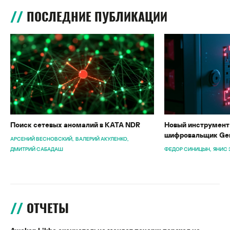
ПОСЛЕДНИЕ ПУБЛИКАЦИИ
Поиск сетевых аномалий в KATA NDR
Новый инструмент 
шифровальщик Gen
АРСЕНИЙ ВЕСНОВСКИЙ
ВАЛЕРИЙ АКУЛЕНКО
ДМИТРИЙ САБАДАШ
ФЕДОР СИНИЦЫН
ЯНИС 
ОТЧЕТЫ