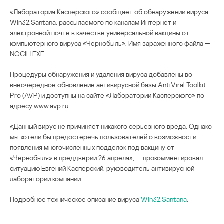
«Лаборатория Касперского» сообщает об обнаружении вируса
Win32.Santana, рассылаемого по каналам Интернет и
электронной почте в качестве универсальной вакцины от
компьютерного вируса «Чернобыль». Имя зараженного файла —
NOCIH.EXE.
Процедуры обнаружения и удаления вируса добавлены во
внеочередное обновление антивирусной базы AntiViral Toolkit
Pro (AVP) и доступны на сайте «Лаборатории Касперского» по
адресу www.avp.ru.
«Данный вирус не причиняет никакого серьезного вреда. Однако
мы хотели бы предостеречь пользователей о возможности
появления многочисленных подделок под вакцину от
«Чернобыля» в преддверии 26 апреля», — прокомментировал
ситуацию Евгений Касперский, руководитель антивирусной
лаборатории компании.
Подробное техническое описание вируса
Win32.Santana
.