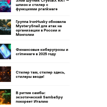
Злой шутник CrystalX RAT —
шпион и стилер с
функциями prankware
Группа IronHusky обновила
MysterySnail для атак на
организации в России и
Монголии
Финансовые киберугрозы и
crimeware в 2025 году
Стилер там, стилер здесь,
стилеры везде!
В ритме самбы:
экзотический SambaSpy
покоряет Италию