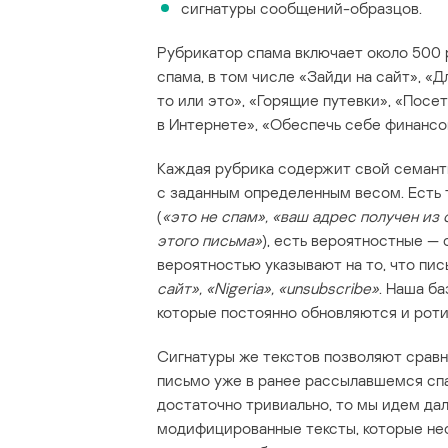
сигнатуры сообщений-образцов.
Рубрикатор спама включает около 500
спама, в том числе «Зайди на сайт», «Д
то или это», «Горящие путевки», «Посе
в Интернете», «Обеспечь себе финансов
Каждая рубрика содержит свой семант
с заданным определенным весом. Есть
(
«это не спам», «ваш адрес получен из
этого письма»
), есть вероятностные —
вероятностью указывают на то, что пи
сайт», «Nigeria», «unsubscribe»
. Наша б
которые постоянно обновляются и рот
Сигнатуры же текстов позволяют сравни
письмо уже в ранее рассылавшемся спа
достаточно тривиально, то мы идем да
модифицированные тексты, которые нес