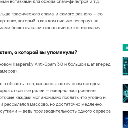
ми вставками для обхода спам-фильтров и т.д.
льше графического спама, и самого разного — со
картинке, который в каждом письме повернут на
сьмами борются наши технологии детектирования
ystem, о которой вы упомянули?
новом Kaspersky Anti-Spam 3.0 и большой шаг вперед
памеров».
 в область того, как рассылается спам сегодня.
через открытые релеи — неверно настроенные
которые каждый мог анонимно послать что угодно и
еи рассылался массово, но достаточно медленно.
сутками — ведь производительность одного сервера