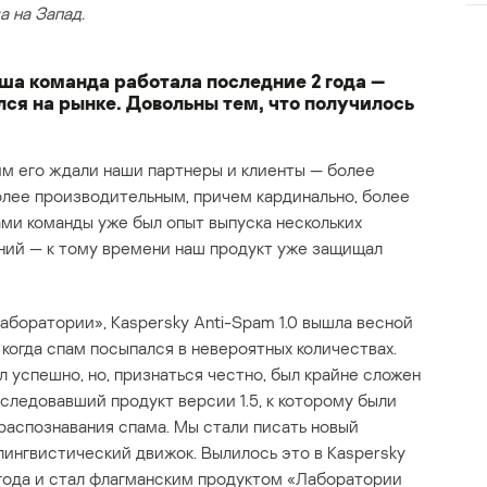
 на Запад.
ша команда работала последние 2 года —
лся на рынке. Довольны тем, что получилось
ким его ждали наши партнеры и клиенты — более
олее производительным, причем кардинально, более
ами команды уже был опыт выпуска нескольких
ений — к тому времени наш продукт уже защищал
аборатории», Kaspersky Anti-Spam 1.0 вышла весной
 когда спам посыпался в невероятных количествах.
 успешно, но, признаться честно, был крайне сложен
последовавший продукт версии 1.5, к которому были
аспознавания спама. Мы стали писать новый
лингвистический движок. Вылилось это в Kaspersky
о года и стал флагманским продуктом «Лаборатории