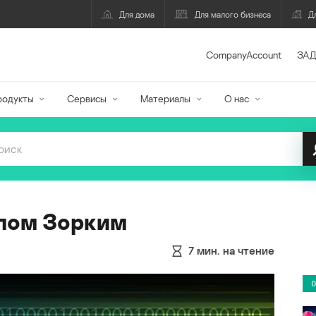
Для дома
Для малого бизнеса
Д
CompanyAccount
ЗАД
родукты
Сервисы
Материалы
О нас
лом Зорким
7
мин. на чтение