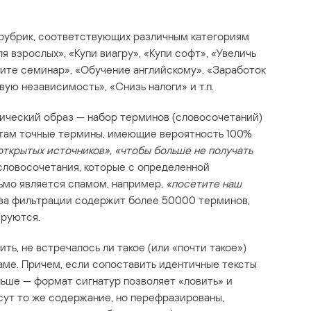
 рубрик, соответствующих различным категориям
ля взрослых», «Купи виагру», «Купи софт», «Увеличь
тите семинар», «Обучение английскому», «Заработок
ую независимость», «Снизь налоги» и т.п.
ический образ — набор терминов (словосочетаний)
 там точные термины, имеющие вероятность 100%
 открытых источников», «чтобы больше не получать
 словосочетания, которые с определенной
сьмо является спамом, например,
«посетите наш
аза фильтрации содержит более 50000 терминов,
ируются.
ть, не встречалось ли такое (или «почти такое»)
ме. Причем, если сопоставить идентичные тексты
льше — формат сигнатур позволяет «ловить» и
ут то же содержание, но перефразированы,