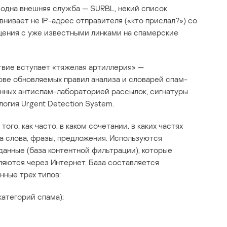
одна внешняя служба — SURBL, некий список
внивает не IP-адрес отправителя («кто прислал?») со
щения с уже известными линками на спамерские
твие вступает «тяжелая артиллерия» —
ове обновляемых правил анализа и словарей спам-
енных антиспам-лабораторией рассылок, сигнатуры
логия Urgent Detection System.
ого, как часто, в каком сочетании, в каких частях
а слова, фразы, предложения. Используются
анные (база контентной фильтрации), которые
яются через Интернет. База составляется
ные трех типов:
категорий спама);