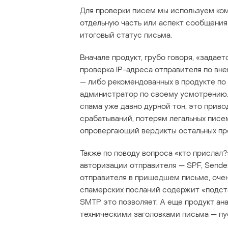
Для проверки писем мы используем ком
отдельную часть или аспект сообщения
итоговый статус письма.
Вначале продукт, грубо говоря, «зада
проверка IP-адреса отправителя по в
— либо рекомендованных в продукте по
администратор по своему усмотрению.
спама уже давно дурной тон, это прив
срабатываний, потерям легальных писе
опровергающий вердикты остальных про
Также по поводу вопроса «кто прислал
авторизации отправителя — SPF, Sender
отправителя в пришедшем письме, очен
спамерских посланий содержит «подста
SMTP это позволяет. А еще продукт ан
техническими заголовками письма — пуст