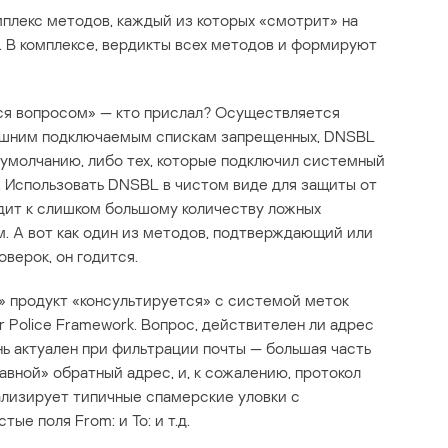
плекс методов, каждый из которых «смотрит» на
. В комплексе, вердикты всех методов и формируют
ется вопросом» — кто прислал? Осуществляется
нешним подключаемым спискам запрещенных, DNSBL
 умолчанию, либо тех, которые подключил системный
 Использовать DNSBL в чистом виде для защиты от
одит к слишком большому количеству ложных
м. А вот как один из методов, подтверждающий или
верок, он годится.
?» продукт «консультируется» с системой меток
 Police Framework. Вопрос, действителен ли адрес
ь актуален при фильтрации почты — большая часть
вной» обратный адрес, и, к сожалению, протокол
ализирует типичные спамерские уловки с
ые поля From: и To: и т.д.