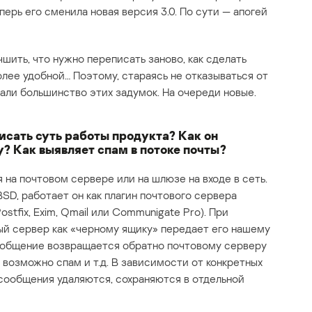
перь его сменила новая версия 3.0. По сути — апогей
шить, что нужно переписать заново, как сделать
лее удобной… Поэтому, стараясь не отказываться от
вали большинство этих задумок. На очереди новые.
исать суть работы продукта? Как он
? Как выявляет спам в потоке почты?
 на почтовом сервере или на шлюзе на входе в сеть.
BSD, работает он как плагин почтового сервера
stfix, Exim, Qmail или Communigate Pro). При
й сервер как «черному ящику» передает его нашему
сообщение возвращается обратно почтовому серверу
 возможно спам и т.д. В зависимости от конкретных
сообщения удаляются, сохраняются в отдельной