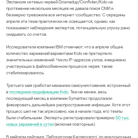
Экспансия сетевых червей Downadup/Conficker/Kido на
протяжении нескольких месяцев не давала покоя СМИ и
безмерно тревожила все интернет-сообщество. С середины
апреля эта тема практически не освещается, однако, как
показывают наблюдения экспертов, потенциальную угрозу рано
скидывать со счетов.
Исследователи компании IBM отмечают, что в апреле общее
количество заражений вариантами Kido не претерпело
значительных изменений. Число IP-адресов узлов, ежедневно
участвующих в файлообменном процессе червя, также
стабилизировалось.
Третьего мая сработал механизм самоуничтожения, встроенный
в
последнюю модификацию Kido
. Тем не менее, весь
последующий месяц в компании Symantec продолжали
фиксировать дальнейшее распространение инфекции. Хотя этот
процесс шел не так агрессивно, как в начале года, его темпы
были стабильными. Эксперты регистрировали примерно
50 тыс.
новых заражений в сутки
(включая повторные).
В майском рейтинге ‘Лаборатории Касперского’ по вредоносным