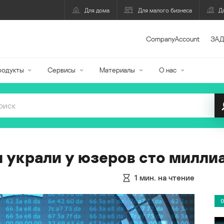
Для дома
Для малого бизнеса
Д
CompanyAccount
ЗАД
родукты
Сервисы
Материалы
О нас
 украли у юзеров сто милли
1
мин. на чтение