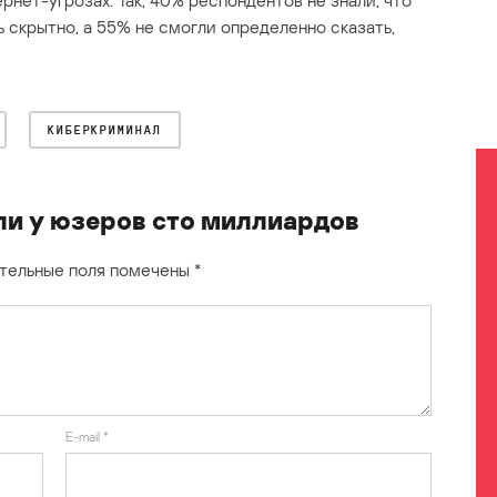
нет-угрозах. Так, 40% респондентов не знали, что
скрытно, а 55% не смогли определенно сказать,
КИБЕРКРИМИНАЛ
и у юзеров сто миллиардов
тельные поля помечены
*
E-mail
*