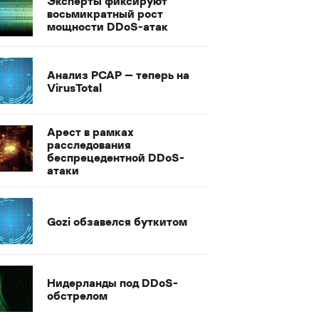
Эксперты фиксируют
восьмикратный рост
мощности DDoS-атак
Анализ PCAP — теперь на
VirusTotal
Арест в рамках
расследования
беспрецедентной DDoS-
атаки
Gozi обзавелся буткитом
Нидерланды под DDoS-
обстрелом