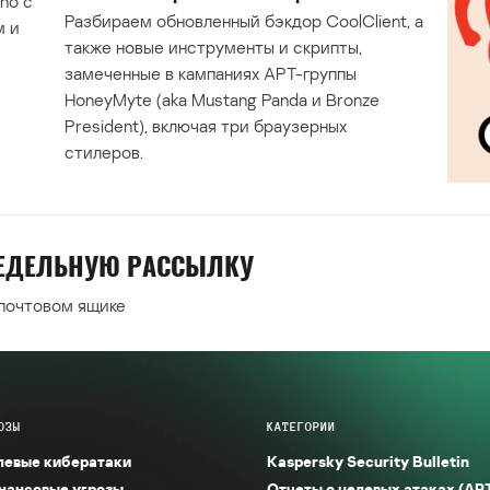
ho с
Разбираем обновленный бэкдор CoolClient, а
м и
также новые инструменты и скрипты,
замеченные в кампаниях APT-группы
HoneyMyte (aka Mustang Panda и Bronze
President), включая три браузерных
стилеров.
НЕДЕЛЬНУЮ РАССЫЛКУ
 почтовом ящике
ОЗЫ
КАТЕГОРИИ
левые кибератаки
Kaspersky Security Bulletin
нансовые угрозы
Отчеты о целевых атаках (AP