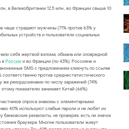
н., в Великобритании 12,5 млн., во Франции свыше 10
ов чаще страдают мужчины (71% против 63% у
обильных устройств и пользователи социальных
нали себя жертвой взлома, обмана или зловредной
ь в
России
и во Франции (по 43%). Россияне и
 анонимные SMS с предложением кликнуть по ссылке
7% соответственно против среднестатистического
му же рекордсменами по числу заражений (74%
 этому показателю занимает Китай (66%).
участников опроса знакомы с элементарными
ако 40% используют слабые пароли и не любят их
у банковские реквизиты, не проверяя, есть ли значок
остояния браузера. Многие пользователи живут