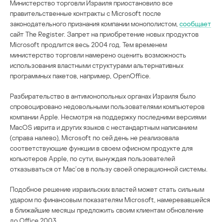
Министерство торговли Израиля приостановило все
правительственные контракты с Microsoft после
законодательного признания компании монополистом,
сообщает
сайт The Register. Запрет на приобретение новых продуктов
Microsoft продлится весь 2004 год. Тем временем
министерство торговли намерено оценить возможность
использования властными структурами альтернативных
программных пакетов, например, OpenOffice.
Разбирательство в антимонопольных органах Израиля было
спровоцировано недовольными пользователями компьютеров
компании Apple. Несмотря на поддержку последними версиями
MacOS иврита и других языков с нестандартным написанием
(справа налево), Microsoft по сей день не реализовала
соответствующие функции в своем офисном продукте для
копьютеров Apple, по сути, вынуждая пользователей
отказываться от Mac’ов в пользу своей операционной системы.
Подобное решение израильских властей может стать сильным
ударом по финансовым показателям Microsoft, намеревавшейся
в ближайшие месяцы предложить своим клиентам обновление
до Office 2003.