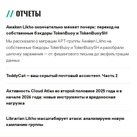
ОТЧЕТЫ
Awaken Likho окончательно меняет почерк: переход на
собственные бэкдоры TokenBuoy и TokenBuoySH
Мы рассказали о миграции APT-группы Awaken Likho на
собственные бэкдоры TokenBuoy и TokenBuoySH и разобрали
цепочку заражения — от фишингового письма до эксфильтрации
данных.
ToddyCat — ваш скрытый почтовый ассистент. Часть 2
Активность Cloud Atlas во второй половине 2025 года и в
начале 2026 года: новые инструменты и вредоносная
нагрузка
Librarian Likho масштабирует атаки: анализируем новую
кампанию группы