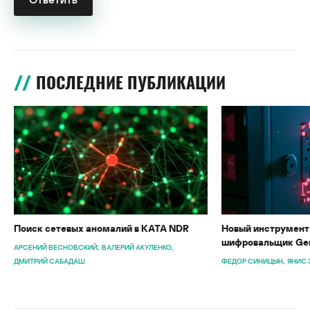
ПОСЛЕДНИЕ ПУБЛИКАЦИИ
Поиск сетевых аномалий в KATA NDR
Новый инструмент 
шифровальщик Gen
АРСЕНИЙ ВЕСНОВСКИЙ
ВАЛЕРИЙ АКУЛЕНКО
ДМИТРИЙ САБАДАШ
ФЕДОР СИНИЦЫН
ЯНИС 