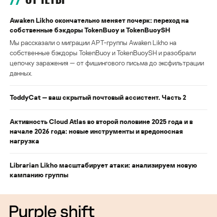
Awaken Likho окончательно меняет почерк: переход на
собственные бэкдоры TokenBuoy и TokenBuoySH
Мы рассказали о миграции APT-группы Awaken Likho на
собственные бэкдоры TokenBuoy и TokenBuoySH и разобрали
цепочку заражения — от фишингового письма до эксфильтрации
данных.
ToddyCat — ваш скрытый почтовый ассистент. Часть 2
Активность Cloud Atlas во второй половине 2025 года и в
начале 2026 года: новые инструменты и вредоносная
нагрузка
Librarian Likho масштабирует атаки: анализируем новую
кампанию группы