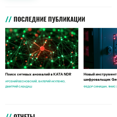
ПОСЛЕДНИЕ ПУБЛИКАЦИИ
Поиск сетевых аномалий в KATA NDR
Новый инструмент 
шифровальщик Gen
АРСЕНИЙ ВЕСНОВСКИЙ
ВАЛЕРИЙ АКУЛЕНКО
ДМИТРИЙ САБАДАШ
ФЕДОР СИНИЦЫН
ЯНИС 
ОТЧЕТЫ