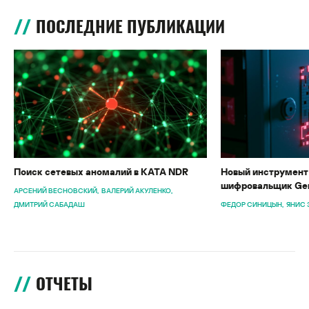
ПОСЛЕДНИЕ ПУБЛИКАЦИИ
Поиск сетевых аномалий в KATA NDR
Новый инструмент 
шифровальщик Gen
АРСЕНИЙ ВЕСНОВСКИЙ
ВАЛЕРИЙ АКУЛЕНКО
ДМИТРИЙ САБАДАШ
ФЕДОР СИНИЦЫН
ЯНИС 
ОТЧЕТЫ