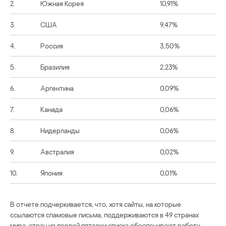
2.
Южная Корея
10,91%
3.
США
9,47%
4.
Россия
3,50%
5.
Бразилия
2,23%
6.
Аргентина
0,09%
7.
Канада
0,06%
8.
Нидерланды
0,06%
9.
Австралия
0,02%
10.
Япония
0,01%
В отчете подчеркивается, что, хотя сайты, на которые
ссылаются спамовые письма, поддерживаются в 49 странах
мира, стран из первой пятерки списка обеспечивают работу