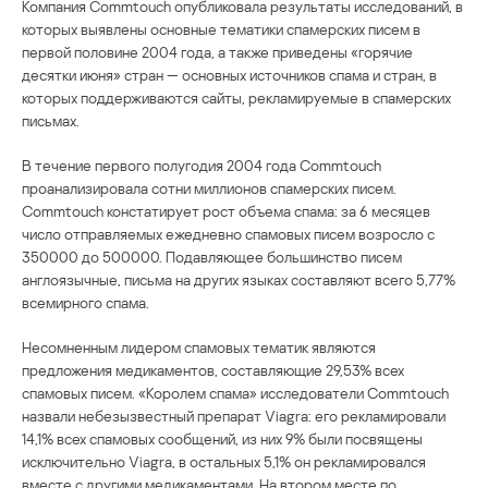
Компания Commtouch опубликовала результаты исследований, в
которых выявлены основные тематики спамерских писем в
первой половине 2004 года, а также приведены «горячие
десятки июня» стран — основных источников спама и стран, в
которых поддерживаются сайты, рекламируемые в спамерских
письмах.
В течение первого полугодия 2004 года Commtouch
проанализировала сотни миллионов спамерских писем.
Commtouch констатирует рост объема спама: за 6 месяцев
число отправляемых ежедневно спамовых писем возросло с
350000 до 500000. Подавляющее большинство писем
англоязычные, письма на других языках составляют всего 5,77%
всемирного спама.
Несомненным лидером спамовых тематик являются
предложения медикаментов, составляющие 29,53% всех
спамовых писем. «Королем спама» исследователи Commtouch
назвали небезызвестный препарат Viagra: его рекламировали
14,1% всех спамовых сообщений, из них 9% были посвящены
исключительно Viagra, в остальных 5,1% он рекламировался
вместе с другими медикаментами. На втором месте по