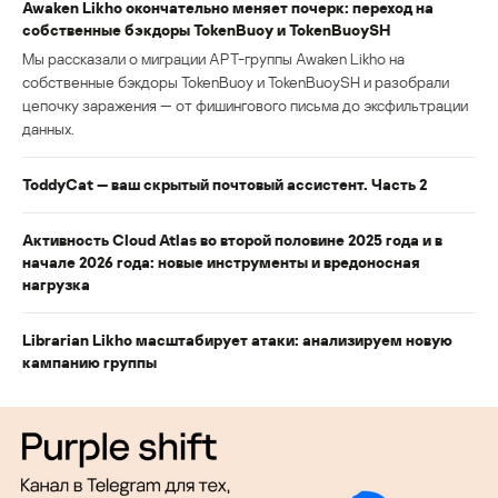
Awaken Likho окончательно меняет почерк: переход на
собственные бэкдоры TokenBuoy и TokenBuoySH
Мы рассказали о миграции APT-группы Awaken Likho на
собственные бэкдоры TokenBuoy и TokenBuoySH и разобрали
цепочку заражения — от фишингового письма до эксфильтрации
данных.
ToddyCat — ваш скрытый почтовый ассистент. Часть 2
Активность Cloud Atlas во второй половине 2025 года и в
начале 2026 года: новые инструменты и вредоносная
нагрузка
Librarian Likho масштабирует атаки: анализируем новую
кампанию группы