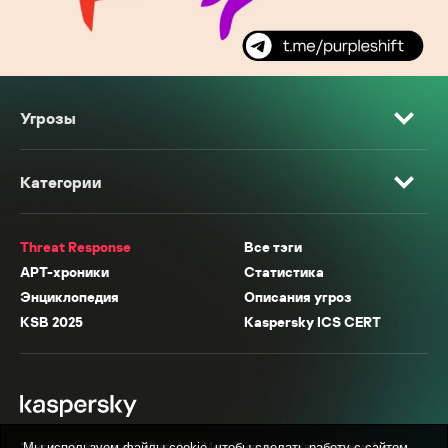
Угрозы
Категории
Threat Response
Все тэги
APT-хроники
Статистика
Энциклопедия
Описания угроз
KSB 2025
Kaspersky ICS CERT
* Facebook, Instagram, WhatsApp, Meta AI принадлежат компании Meta,
Мы используем файлы cookie, чтобы сделать работу с сайтом