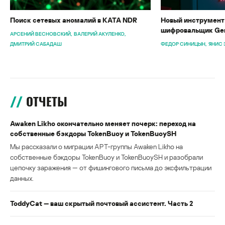
Поиск сетевых аномалий в KATA NDR
Новый инструмент 
шифровальщик Gen
АРСЕНИЙ ВЕСНОВСКИЙ
ВАЛЕРИЙ АКУЛЕНКО
ДМИТРИЙ САБАДАШ
ФЕДОР СИНИЦЫН
ЯНИС 
ОТЧЕТЫ
Awaken Likho окончательно меняет почерк: переход на
собственные бэкдоры TokenBuoy и TokenBuoySH
Мы рассказали о миграции APT-группы Awaken Likho на
собственные бэкдоры TokenBuoy и TokenBuoySH и разобрали
цепочку заражения — от фишингового письма до эксфильтрации
данных.
ToddyCat — ваш скрытый почтовый ассистент. Часть 2