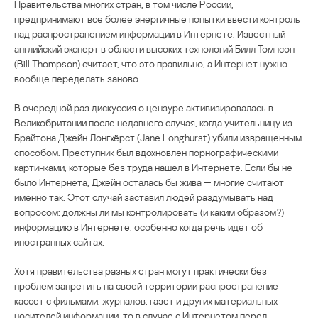
Правительства многих стран, в том числе России,
предпринимают все более энергичные попытки ввести контроль
над распространением информации в Интернете. Известный
английский эксперт в области высоких технологий Билл Томпсон
(Bill Thompson) считает, что это правильно, а Интернет нужно
вообще переделать заново.
В очередной раз дискуссия о цензуре активизировалась в
Великобритании после недавнего случая, когда учительницу из
Брайтона Джейн Лонгхёрст (Jane Longhurst) убили извращенным
способом. Преступник был вдохновлен порнографическими
картинками, которые без труда нашел в Интернете. Если бы не
было Интернета, Джейн осталась бы жива — многие считают
именно так. Этот случай заставил людей раздумывать над
вопросом: должны ли мы контролировать (и каким образом?)
информацию в Интернете, особенно когда речь идет об
иностранных сайтах.
Хотя правительства разных стран могут практически без
проблем запретить на своей территории распространение
кассет с фильмами, журналов, газет и других материальных
носителей информации, то в случае с Интернетом перед