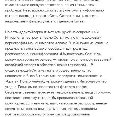
комитетами по цензуре встает серьезная техническая
проблема. Невозможно физически уничтожить информацию,
которая однажды попала в Сеть. Остается лишь ставить
национальный файрвол, как это сделано в Китае.
Но есть и другой вариант: махнуть рукой на современный
Интернет и построить новую Сеть, чистую от педофилии и
порнографии, мошенничества и спама. В ней можно изначально
продумать технические способы для контроля над
распространением информации. «Мы построили Сеть и мы
можем построить ее заново, — говорит Билл Томпсон, известный
английский эксперт в области высоких технологий. — В
существующей Сети нет ничего существенного, что
невозможно было бы заменить, переделать или полностью
убрать». По его мнению, мы можем сделать с Интернетом что
угодно. Если нам не нравится тот факт, что трафик
беспрепятственно пересекает национальные границы, то можно
построить систему, которая бы проводила тотальный
мониторинг. Если нам не нравится массовое распространение
спама, то можно организовать новую систему передачи
почтовых сообщений, которая бы предусматривала