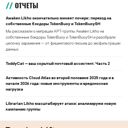
ОТЧЕТЫ
Awaken Likho окончательно меняет почерк: переход на
собственные бэкдоры TokenBuoy и TokenBuoySH
Мы рассказали о миграции APT-группы Awaken Likho на
собственные бэкдоры TokenBuoy и TokenBuoySH и разобрали
цепочку заражения — от фишингового письма до эксфильтрации
данных.
ToddyCat — ваш скрытый почтовый ассистент. Часть 2
Активность Cloud Atlas во второй половине 2025 года и в
начале 2026 года: новые инструменты и вредоносная
нагрузка
Librarian Likho масштабирует атаки: анализируем новую
кампанию группы