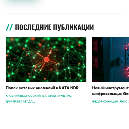
ПОСЛЕДНИЕ ПУБЛИКАЦИИ
Поиск сетевых аномалий в KATA NDR
Новый инструмент 
шифровальщик Gen
АРСЕНИЙ ВЕСНОВСКИЙ
ВАЛЕРИЙ АКУЛЕНКО
ДМИТРИЙ САБАДАШ
ФЕДОР СИНИЦЫН
ЯНИС 