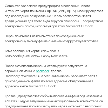
Computer Associates предупредила о появлении нового
интернет-червя по имени
«Tqll-A»
(VBS/Tqll-A), маскирующегося
под новогоднее поздравление. Червь распространяется
традиционным для этого вида вирусов способом — посредством
электронной почты, используя при этом Microsoft Outlook.
Червь прибывает на компьютер в присоединенном к
электронному письму файле с именем «happynewyear.txt.vbs».
Тема сообщения червя: «New Year !»
Тело сообщения: «Wow Happy New Year !»
После активизации червь инсталлирует и запускает на
зараженной машине
backdoor
-трояна
Backdoor/Psychware.G.Server. Затем червь рассылает себя в
присоединенном файле по всем адресам, обнаруженным в
адресной книге Microsoft Outlook.
Троянец представляет собой выполняемый файл под названием
«3k.exe». Будучи запущенным на инфицированном компьютере он
предпринимает попытки загрузить через интернет с нескольких