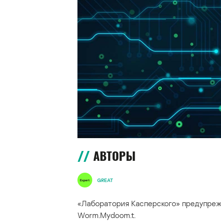
АВТОРЫ
GREAT
«Лаборатория Касперского» предупреж
Worm.Mydoom.t.