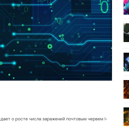
дает о росте числа заражений почтовым червем I-