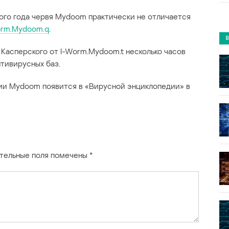
ого года червя Mydoom практически не отличается
orm.Mydoom.q
.
Касперского от I-Worm.Mydoom.t несколько часов
тивирусных баз.
ии Mydoom появится в «Вирусной энциклопедии» в
тельные поля помечены
*