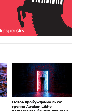
Новое пробуждение лиха:
группа Awaken Likho
подготовила бэкдор для атак