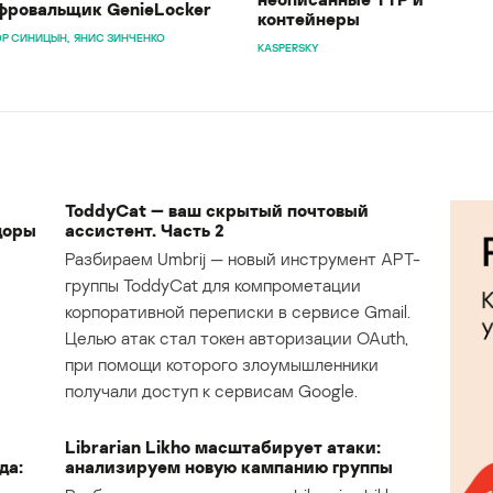
ровальщик GenieLocker
контейнеры
Р СИНИЦЫН
ЯНИС ЗИНЧЕНКО
KASPERSKY
ToddyCat — ваш скрытый почтовый
доры
ассистент. Часть 2
Разбираем Umbrij — новый инструмент APT-
группы ToddyCat для компрометации
корпоративной переписки в сервисе Gmail.
Целью атак стал токен авторизации OAuth,
при помощи которого злоумышленники
получали доступ к сервисам Google.
Librarian Likho масштабирует атаки:
да:
анализируем новую кампанию группы