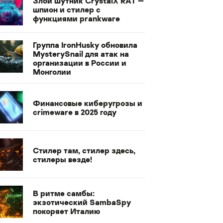
Злой шутник CrystalX RAT —
шпион и стилер с
функциями prankware
Группа IronHusky обновила
MysterySnail для атак на
организации в России и
Монголии
Финансовые киберугрозы и
crimeware в 2025 году
Стилер там, стилер здесь,
стилеры везде!
В ритме самбы:
экзотический SambaSpy
покоряет Италию