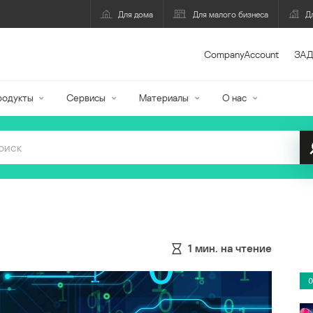
Для дома
Для малого бизнеса
Д
CompanyAccount
ЗАД
родукты
Сервисы
Материалы
О нас
1
мин. на чтение