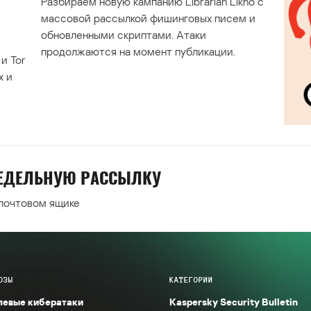
Разбираем новую кампанию Librarian Likho с
массовой рассылкой фишинговых писем и
обновленными скриптами. Атаки
продолжаются на момент публикации.
и Tor
х и
НЕДЕЛЬНУЮ РАССЫЛКУ
 почтовом ящике
ОЗЫ
КАТЕГОРИИ
левые кибератаки
Kaspersky Security Bulletin