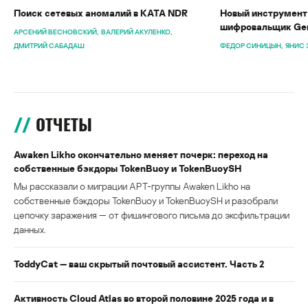
Поиск сетевых аномалий в KATA NDR
Новый инструмент 
шифровальщик Gen
АРСЕНИЙ ВЕСНОВСКИЙ
ВАЛЕРИЙ АКУЛЕНКО
ДМИТРИЙ САБАДАШ
ФЕДОР СИНИЦЫН
ЯНИС 
ОТЧЕТЫ
Awaken Likho окончательно меняет почерк: переход на
собственные бэкдоры TokenBuoy и TokenBuoySH
Мы рассказали о миграции APT-группы Awaken Likho на
собственные бэкдоры TokenBuoy и TokenBuoySH и разобрали
цепочку заражения — от фишингового письма до эксфильтрации
данных.
ToddyCat — ваш скрытый почтовый ассистент. Часть 2
Активность Cloud Atlas во второй половине 2025 года и в