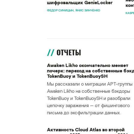
шифровальщик GenieLocker
кон
ФЕДОР СИНИЦЫН
ЯНИС ЗИНЧЕНКО
KASP
ОТЧЕТЫ
Awaken Likho окончательно меняет
почерк: переход на собственные бэк
TokenBuoy и TokenBuoySH
Мы рассказали о миграции APT-группы
Awaken Likho на собственные бэкдоры
TokenBuoy и TokenBuoySH и разобрали
цепочку заражения — от фишингового
письма до эксфильтрации данных.
Активность Cloud Atlas во второй