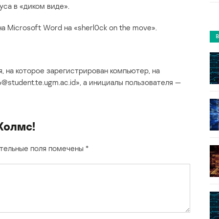
уса в «диком виде».
 Microsoft Word на «sherl0ck on the move».
, на которое зарегистрирован компьютер, на
96@student.te.ugm.ac.id», а инициалы пользователя —
 Холмс!
тельные поля помечены
*