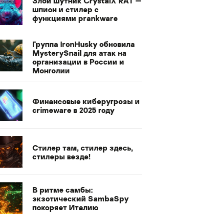
Злой шутник CrystalX RAT —
шпион и стилер с
функциями prankware
Группа IronHusky обновила
MysterySnail для атак на
организации в России и
Монголии
Финансовые киберугрозы и
crimeware в 2025 году
Стилер там, стилер здесь,
стилеры везде!
В ритме самбы:
экзотический SambaSpy
покоряет Италию