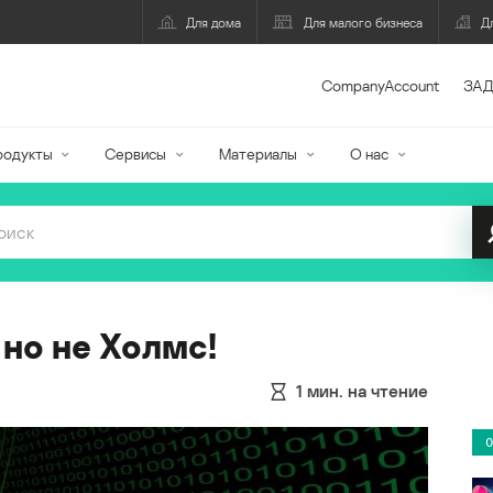
Для дома
Для малого бизнеса
Д
CompanyAccount
ЗАД
родукты
Сервисы
Материалы
О нас
 но не Холмс!
1
мин. на чтение