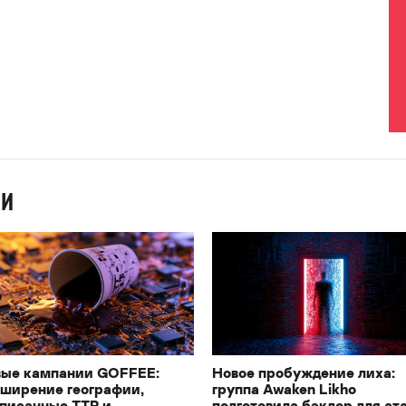
ИИ
ые кампании GOFFEE:
Новое пробуждение лиха:
ширение географии,
группа Awaken Likho
писанные TTP и
подготовила бэкдор для ат