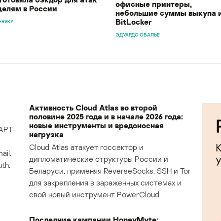
офисные принтеры,
целям в России
небольшие суммы выкупа 
BitLocker
ERSKY
ЭДУАРДО ОВАЛЬЕ
Активность Cloud Atlas во второй
половине 2025 года и в начале 2026 года:
новые инструменты и вредоносная
APT-
нагрузка
Cloud Atlas атакует госсектор и
il.
дипломатические структуры России и
th,
Беларуси, применяя ReverseSocks, SSH и Tor
для закрепления в зараженных системах и
свой новый инструмент PowerCloud.
Последние кампании HoneyMyte: