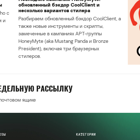
ы
обновленный бэкдор CoolClient и
несколько вариантов стилера
ho с
Разбираем обновленный бэкдор CoolClient, а
м и
также новые инструменты и скрипты,
замеченные в кампаниях APT-группы
HoneyMyte (aka Mustang Panda и Bronze
President), включая три браузерных
стилеров.
НЕДЕЛЬНУЮ РАССЫЛКУ
 почтовом ящике
ОЗЫ
КАТЕГОРИИ