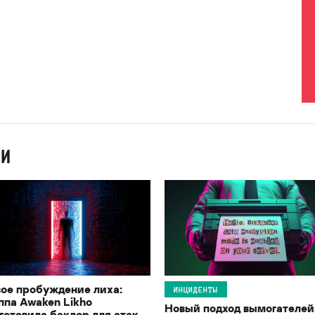
ИИ
ое пробуждение лиха:
ИНЦИДЕНТЫ
ппа Awaken Likho
Новый подход вымогателей
готовила бэкдор для атак