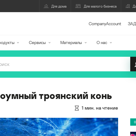
Для дома
Для малого бизнеса
Д
CompanyAccount
ЗАД
родукты
Сервисы
Материалы
О нас
оумный троянский конь
1
мин. на чтение