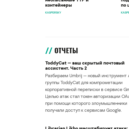
контейнеры
по 
KASPERSKY
KASP
ОТЧЕТЫ
ToddyCat — ваш скрытый почтовый
ассистент. Часть 2
Разбираем Umbrij — новый инструмент 
группы ToddyCat для компрометации
корпоративной переписки в сервисе Gma
Целью атак стал токен авторизации OAu
при помощи которого злоумышленники
получали доступ к сервисам Google.
Librarian Likho масштабирует атаки: