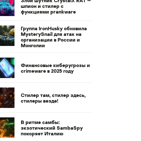
Злой шутник CrystalX RAT —
шпион и стилер с
функциями prankware
Группа IronHusky обновила
MysterySnail для атак на
организации в России и
Монголии
Финансовые киберугрозы и
crimeware в 2025 году
Стилер там, стилер здесь,
стилеры везде!
В ритме самбы:
экзотический SambaSpy
покоряет Италию