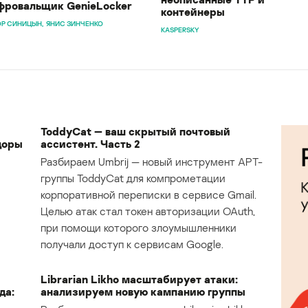
ровальщик GenieLocker
контейнеры
Р СИНИЦЫН
ЯНИС ЗИНЧЕНКО
KASPERSKY
ToddyCat — ваш скрытый почтовый
доры
ассистент. Часть 2
Разбираем Umbrij — новый инструмент APT-
группы ToddyCat для компрометации
корпоративной переписки в сервисе Gmail.
Целью атак стал токен авторизации OAuth,
при помощи которого злоумышленники
получали доступ к сервисам Google.
Librarian Likho масштабирует атаки:
да:
анализируем новую кампанию группы