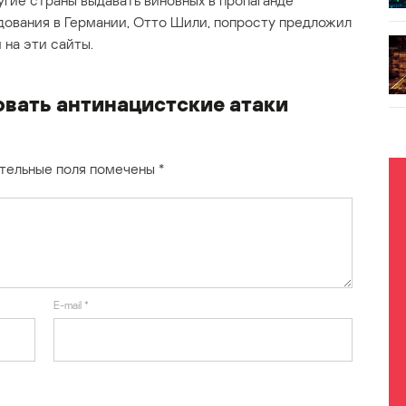
угие страны выдавать виновных в пропаганде
дования в Германии, Отто Шили, попросту предложил
 на эти сайты.
овать антинацистские атаки
тельные поля помечены
*
E-mail
*