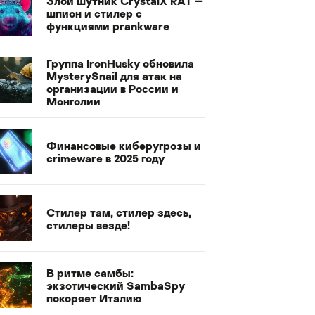
Злой шутник CrystalX RAT —
шпион и стилер с
функциями prankware
Группа IronHusky обновила
MysterySnail для атак на
организации в России и
Монголии
Финансовые киберугрозы и
crimeware в 2025 году
Стилер там, стилер здесь,
стилеры везде!
В ритме самбы:
экзотический SambaSpy
покоряет Италию