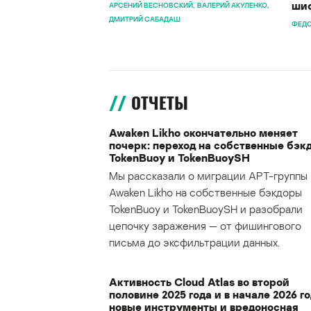
шиф
АРСЕНИЙ ВЕСНОВСКИЙ
ВАЛЕРИЙ АКУЛЕНКО
ДМИТРИЙ САБАДАШ
ФЕДО
ОТЧЕТЫ
Awaken Likho окончательно меняет
почерк: переход на собственные бэк
TokenBuoy и TokenBuoySH
Мы рассказали о миграции APT-группы
Awaken Likho на собственные бэкдоры
TokenBuoy и TokenBuoySH и разобрали
цепочку заражения — от фишингового
письма до эксфильтрации данных.
Активность Cloud Atlas во второй
половине 2025 года и в начале 2026 го
новые инструменты и вредоносная