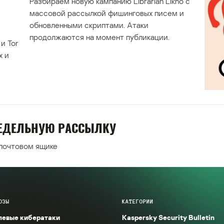
Разбираем новую кампанию Librarian Likho с
массовой рассылкой фишинговых писем и
обновленными скриптами. Атаки
продолжаются на момент публикации.
и Tor
х и
НЕДЕЛЬНУЮ РАССЫЛКУ
 почтовом ящике
ОЗЫ
КАТЕГОРИИ
левые кибератаки
Kaspersky Security Bulletin