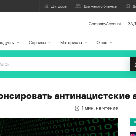
Для дома
Для малого бизнеса
Д
CompanyAccount
ЗАД
родукты
Сервисы
Материалы
О нас
онсировать антинацистские 
1
мин. на чтение