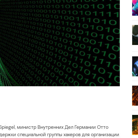
piegel, министр Внутренних Дел Германии Отто
ержки специальной группы хакеров для организации