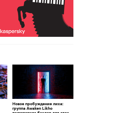
Новое пробуждение лиха:
группа Awaken Likho
подготовила бэкдор для атак