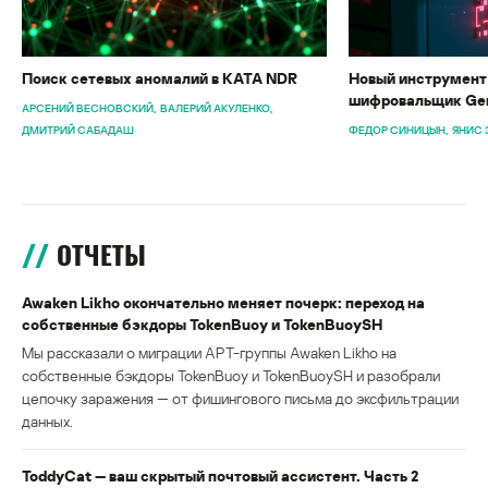
Поиск сетевых аномалий в KATA NDR
Новый инструмент 
шифровальщик Gen
АРСЕНИЙ ВЕСНОВСКИЙ
ВАЛЕРИЙ АКУЛЕНКО
ДМИТРИЙ САБАДАШ
ФЕДОР СИНИЦЫН
ЯНИС 
ОТЧЕТЫ
Awaken Likho окончательно меняет почерк: переход на
собственные бэкдоры TokenBuoy и TokenBuoySH
Мы рассказали о миграции APT-группы Awaken Likho на
собственные бэкдоры TokenBuoy и TokenBuoySH и разобрали
цепочку заражения — от фишингового письма до эксфильтрации
данных.
ToddyCat — ваш скрытый почтовый ассистент. Часть 2