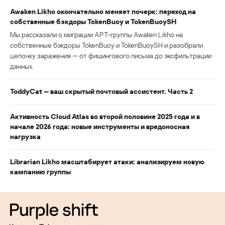
Awaken Likho окончательно меняет почерк: переход на
собственные бэкдоры TokenBuoy и TokenBuoySH
Мы рассказали о миграции APT-группы Awaken Likho на
собственные бэкдоры TokenBuoy и TokenBuoySH и разобрали
цепочку заражения — от фишингового письма до эксфильтрации
данных.
ToddyCat — ваш скрытый почтовый ассистент. Часть 2
Активность Cloud Atlas во второй половине 2025 года и в
начале 2026 года: новые инструменты и вредоносная
нагрузка
Librarian Likho масштабирует атаки: анализируем новую
кампанию группы