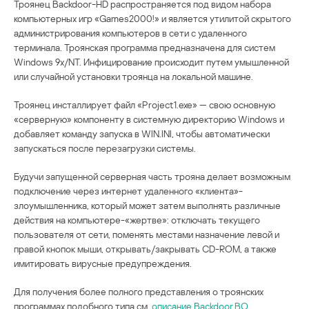
Троянец Backdoor-HD распространяется под видом набора
компьютерных игр «Games2000!» и является утилитой скрытого
администрирования компьютеров в сети с удаленного
терминала. Троянская программа предназначена для систем
Windows 9x/NT. Инфицирование происходит путем умышленной
или случайной установки троянца на локальной машине.
Троянец инсталлирует файл «Project1.exe» — свою основную
«серверную» компоненту в системную директорию Windows и
добавляет команду запуска в WIN.INI, чтобы автоматически
запускаться после перезагрузки системы.
Будучи запущенной серверная часть трояна делает возможным
подключение через интернет удаленного «клиента»-
злоумышленника, который может затем выполнять различные
действия на компьютере-«жертве»: отключать текущего
пользователя от сети, поменять местами назначение левой и
правой кнопок мыши, открывать/закрывать CD-ROM, а также
имитировать вирусные предупреждения.
Для получения более полного представления о троянских
программах подобного типа см.
описание Backdoor.BO