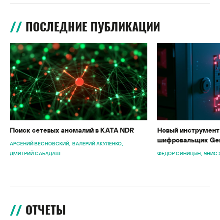
ПОСЛЕДНИЕ ПУБЛИКАЦИИ
Поиск сетевых аномалий в KATA NDR
Новый инструмент 
шифровальщик Gen
АРСЕНИЙ ВЕСНОВСКИЙ
ВАЛЕРИЙ АКУЛЕНКО
ДМИТРИЙ САБАДАШ
ФЕДОР СИНИЦЫН
ЯНИС 
ОТЧЕТЫ