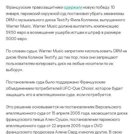
Французские правозащитники
одержали
новую победу. 10
января, парижский окружной суд постановил убрать механизмы
DRM с музыкального диска Testify Фила Коллинза, выпущенного
Warner Music. Warner Music должна выплатить компенсацию
59,50 евро в возмещение ущерба истцам и штраф в размере
5000 евро.
По словам судьи, Warner Music запретили «использовать DRM на
диске Фила Колинза Testify, до тех пор, пока они запрещают
пользователям копировать диск на любые носители по их
выбору».
Постановление суда было поддержано Французским
объединением потребителей UFC-Que Choisir, которое будет
защищать его в апелляционном суде, если потребуется.
Это решение основывается на постановлениях Версальского
апелляционного суда от 15 апреля 2005 года, касающегося диска
французского певца Ален Сушон, постановлении парижского
апелляционного суда от 22 апреля 2005 года о DVD
французского продюсера Алена Сард и многих других. В свою