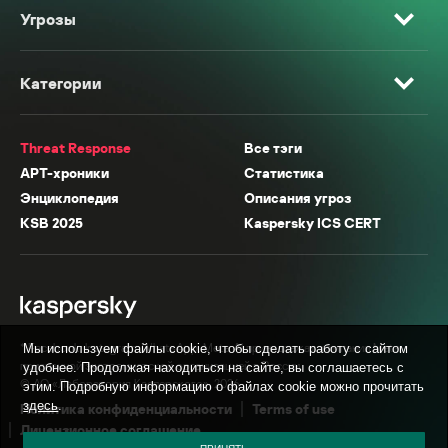
Угрозы
Категории
Threat Response
Все тэги
APT-хроники
Статистика
Энциклопедия
Описания угроз
KSB 2025
Kaspersky ICS CERT
* Facebook, Instagram, WhatsApp, Meta AI принадлежат компании Meta,
Мы используем файлы cookie, чтобы сделать работу с сайтом
признанной экстремистской организацией в России.
удобнее. Продолжая находиться на сайте, вы соглашаетесь с
© АО «Лаборатория Касперского», 2026.
этим. Подробную информацию о файлах cookie можно прочитать
здесь
.
Политика конфиденциальности
Terms of use
Лицензионное соглашение