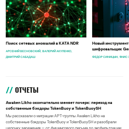
Поиск сетевых аномалий в KATA NDR
Новый инструмент 
шифровальщик Gen
АРСЕНИЙ ВЕСНОВСКИЙ
ВАЛЕРИЙ АКУЛЕНКО
ДМИТРИЙ САБАДАШ
ФЕДОР СИНИЦЫН
ЯНИС 
ОТЧЕТЫ
Awaken Likho окончательно меняет почерк: переход на
собственные бэкдоры TokenBuoy и TokenBuoySH
Мы рассказали о миграции APT-группы Awaken Likho на
собственные бэкдоры TokenBuoy и TokenBuoySH и разобрали
цепочку заражения — от фишингового письма до эксфильтрации