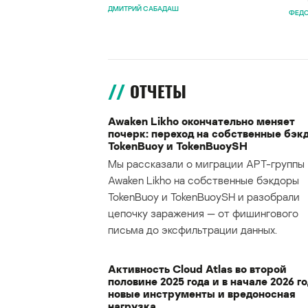
ДМИТРИЙ САБАДАШ
ФЕДО
ОТЧЕТЫ
Awaken Likho окончательно меняет
почерк: переход на собственные бэк
TokenBuoy и TokenBuoySH
Мы рассказали о миграции APT-группы
Awaken Likho на собственные бэкдоры
TokenBuoy и TokenBuoySH и разобрали
цепочку заражения — от фишингового
письма до эксфильтрации данных.
Активность Cloud Atlas во второй
половине 2025 года и в начале 2026 го
новые инструменты и вредоносная
нагрузка