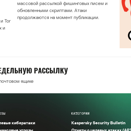
массовой рассылкой фишинговых писем и
обновленными скриптами. Атаки
продолжаются на момент публикации.
и Tor
х и
НЕДЕЛЬНУЮ РАССЫЛКУ
 почтовом ящике
ОЗЫ
КАТЕГОРИИ
левые кибератаки
Kaspersky Security Bulletin
нансовые угрозы
Отчеты о целевых атаках (AP