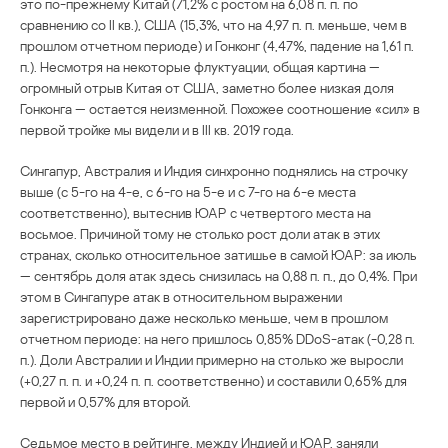
это по-прежнему Китай (71,2% с ростом на 6,08 п. п. по
сравнению со II кв.), США (15,3%, что на 4,97 п. п. меньше, чем в
прошлом отчетном периоде) и Гонконг (4,47%, падение на 1,61 п.
п.). Несмотря на некоторые флуктуации, общая картина —
огромный отрыв Китая от США, заметно более низкая доля
Гонконга — остается неизменной. Похожее соотношение «сил» в
первой тройке мы видели и в III кв. 2019 года.
Сингапур, Австралия и Индия синхронно поднялись на строчку
выше (с 5-го на 4-е, с 6-го на 5-е и с 7-го на 6-е места
соответственно), вытеснив ЮАР с четвертого места на
восьмое. Причиной тому не столько рост доли атак в этих
странах, сколько относительное затишье в самой ЮАР: за июль
— сентябрь доля атак здесь снизилась на 0,88 п. п., до 0,4%. При
этом в Сингапуре атак в относительном выражении
зарегистрировано даже несколько меньше, чем в прошлом
отчетном периоде: на него пришлось 0,85% DDoS-атак (-0,28 п.
п.). Доли Австралии и Индии примерно на столько же выросли
(+0,27 п. п. и +0,24 п. п. соответственно) и составили 0,65% для
первой и 0,57% для второй.
Седьмое место в рейтинге, между Индией и ЮАР, заняли