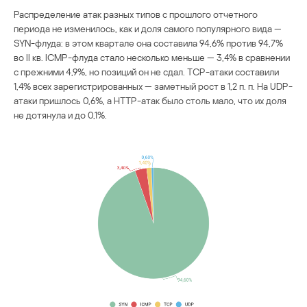
Распределение атак разных типов с прошлого отчетного
периода не изменилось, как и доля самого популярного вида —
SYN-флуда: в этом квартале она составила 94,6% против 94,7%
во II кв. ICMP-флуда стало несколько меньше — 3,4% в сравнении
с прежними 4,9%, но позиций он не сдал. TCP-атаки составили
1,4% всех зарегистрированных — заметный рост в 1,2 п. п. На UDP-
атаки пришлось 0,6%, а HTTP-атак было столь мало, что их доля
не дотянула и до 0,1%.