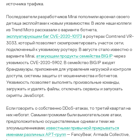
источника трафика.
Последователи разработчиков Mirai пополнили арсенал своего
детища эксплойтами к новым уязвимостям. В июле наши коллеги
из Trend Micro рассказали о варианте ботнета,
эксплуатирующем баг CVE-2020-10173
в роутерах Comtrend VR-
3033, который позволяет скомпрометировать участок сети,
подключенный к уязвимому роутеру. В августе стало известно о
варианте Mirai,
атакующем продукты семейства BIG IP
через
уязвимость CVE-2020-5902. В семейство BIG IP входят
брандмауэры, приложения для управления нагрузкой и контроля
доступа, системы защиты от мошенничества и ботнетов.
Уязвимость позволяет выполнять произвольные команды,
загружать и удалять файлы, отключать сервисы и запускать
скрипты JavaScript.
Если говорить о собственно DDoS-атаках, то третий квартал на
них небогат. Самыми громкими были вымогательские атаки,
предположительно осуществляемые одними и теми же
злоумышленниками,
известными привычкой прикрываться
именами различных APT-групп
— FancyBear, Armada Collective,