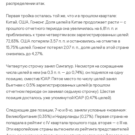
распределении атак.
Первая тройка осталась той же, что и в прошлом квартале:
Китай, США, Гонконг. Доля целей в Китае продолжает расти — с
прошлого отчетного периода она увеличилась на 6,81 п. п. и
приблизилась к трем четвертям всех зарегистрированных целей:
72,83%. США потеряли 3,57 п. п. и остановились на отметке в
15,75% целей. Гонконг потерял 2,07 п. п., доля целей в этой стране
снизилась до 4,27%.
Четвертую строчку занял Сингапур. Несмотря на сокращение
числа целей в нем (на 0,3 п. п. — до 0,74%), он поднялся на одну
позицию, сместив ЮАР. Пятое место по числу целей занял
Вьетнам с 0,5% зарегистрированных целей (в прошлом
отчетном периоде он занимал седьмую строчку). Шестая
позиция досталось уже упомянутой ЮАР (0,47% целей).
Следующие две позиции, 7-ю и 8-ю, заняли условные «новички»:
Великобритания (0,35%) и Нидерланды (0,27%). Первая страна не
попадала в рейтинг с IV квартала прошлого года, вторая — с III кв.
Эти европейские страны вытеснили из рейтинга представителей