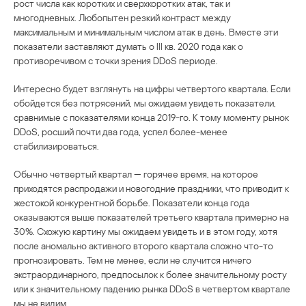
рост числа как коротких и сверхкоротких атак, так и
многодневных. Любопытен резкий контраст между
максимальным и минимальным числом атак в день. Вместе эти
показатели заставляют думать о III кв. 2020 года как о
противоречивом с точки зрения DDoS периоде.
Интересно будет взглянуть на цифры четвертого квартала. Если
обойдется без потрясений, мы ожидаем увидеть показатели,
сравнимые с показателями конца 2019-го. К тому моменту рынок
DDoS, росший почти два года, успел более-менее
стабилизироваться.
Обычно четвертый квартал — горячее время, на которое
приходятся распродажи и новогодние праздники, что приводит к
жестокой конкурентной борьбе. Показатели конца года
оказываются выше показателей третьего квартала примерно на
30%. Схожую картину мы ожидаем увидеть и в этом году, хотя
после аномально активного второго квартала сложно что-то
прогнозировать. Тем не менее, если не случится ничего
экстраординарного, предпосылок к более значительному росту
или к значительному падению рынка DDoS в четвертом квартале
мы не видим.