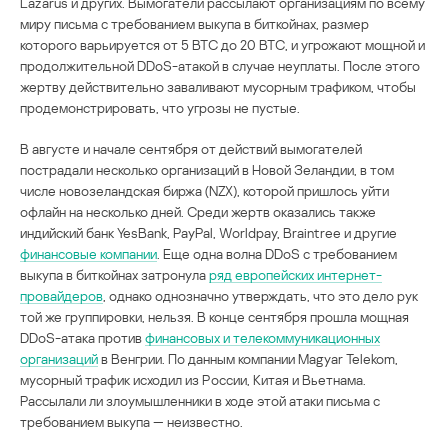
Lazarus и других. Вымогатели рассылают организациям по всему
миру письма с требованием выкупа в биткойнах, размер
которого варьируется от 5 BTC до 20 BTC, и угрожают мощной и
продолжительной DDoS-атакой в случае неуплаты. После этого
жертву действительно заваливают мусорным трафиком, чтобы
продемонстрировать, что угрозы не пустые.
В августе и начале сентября от действий вымогателей
пострадали несколько организаций в Новой Зеландии, в том
числе новозеландская биржа (NZX), которой пришлось уйти
офлайн на несколько дней. Среди жертв оказались также
индийский банк YesBank, PayPal, Worldpay, Braintree и другие
финансовые компании
. Еще одна волна DDoS с требованием
выкупа в биткойнах затронула
ряд европейских интернет-
провайдеров
, однако однозначно утверждать, что это дело рук
той же группировки, нельзя. В конце сентября прошла мощная
DDoS-атака против
финансовых и телекоммуникационных
организаций
в Венгрии. По данным компании Magyar Telekom,
мусорный трафик исходил из России, Китая и Вьетнама.
Рассылали ли злоумышленники в ходе этой атаки письма с
требованием выкупа — неизвестно.