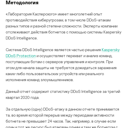
Методология
«Лаборатория Касперского» имеет многолетний опыт
противодействия киберугрозам, в том числе DDoS-атакам
разных типов и разной степени сложности. Эксперты компании
отслеживают действия ботнетов с помощью системы Kaspersky
DDoS Intelligence.
Система DDoS Intelligence является частью решения
Kaspersky
DDoS Protection
и осуществляет перехват и анализ команд,
поступающих ботам с серверов управления и контроля. При
этом для начала защиты не требуется дожидаться заражения
каких-либо пользовательских устройств или реального
исполнения команд злоумышленников.
Данный отчет содержит статистику DDoS Intelligence за третий
квартал 2020 года.
За отдельную (одну) DDoS-атаку в данном отчете принимается
та, во время которой перерыв между периодами активности
ботнета не превышает 24 часов. Так, например, в случае если
один и тот же ресурс был атакован одним и тем же ботнетом с