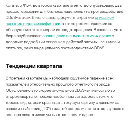
Кстати, о ФБР: во втором квартале агентство опубликовало два
предостережения для бизнеса, нацеленных на противодействие
DDoS-атакам. В июле вышел документ с кратким
описанием
новых методов амплификации
, а также рекомендациями по
обнаружению атак и мерам их предотвращения. В конце августа
бюро опубликовало
оповещение о вымогательских атаках
с
довольно подробным описанием действий злоумышленников и,
опять же, рекомендациями по противодействию DDoS.
Тенденции квартала
В третьем квартале мы наблюдали ощутимое падение всех
показателей относительно прошлого отчетного периода.
Обусловлено это скорее аномальной DDoS-активностью во
втором квартале, нежели необычным затишьем в этом, что
хорошо видно, если сравнивать текущую картину с данными за
аналогичный период 2019 года: общее количество атак выросло в
полтора раза, а число умных атак — почти вдвое.