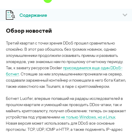
Содержание
Обзор новостей
Третий квартал с точки зрения DDoS прошел сравнительно
спокойно. В этот раз обошлось без громких новинок, однако
злоумышленники продолжили осваивать приемы и развивать
зловредов, уже знакомых нам по прошлому отчетному периоду.
Так, к захвату ресурсов Docker
присоединился еще один DDoS-
ботнет
. Стоящие за ним злоумышленники проникали на сервер,
создавали зараженный контейнер и помещали в него бота Kaiten,
также известного как Tsunami, в паре с криптомайнером.
Ботнет Lucifer, впервые попавший на радары исследователей в
прошлом квартале и умеющий как проводить DDos-атаки, так и
майнить криптовалюту, получил обновление: теперь он заражает
устройства под управлением
не только Windows, но и Linux
.
Новая версия может использовать для DDoS все основные
протоколы: TCP, UDP, ICMP и HTTP, а также подменять IP-адрес