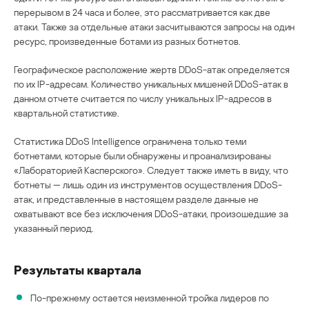
перерывом в 24 часа и более, это рассматривается как две
атаки. Также за отдельные атаки засчитываются запросы на один
ресурс, произведенные ботами из разных ботнетов.
Географическое расположение жертв DDoS-атак определяется
по их IP-адресам. Количество уникальных мишеней DDoS-атак в
данном отчете считается по числу уникальных IP-адресов в
квартальной статистике.
Статистика DDoS Intelligence ограничена только теми
ботнетами, которые были обнаружены и проанализированы
«Лабораторией Касперского». Следует также иметь в виду, что
ботнеты — лишь один из инструментов осуществления DDoS-
атак, и представленные в настоящем разделе данные не
охватывают все без исключения DDoS-атаки, произошедшие за
указанный период.
Результаты квартала
По-прежнему остается неизменной тройка лидеров по