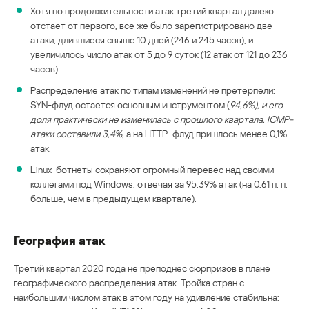
Хотя по продолжительности атак третий квартал далеко
отстает от первого, все же было зарегистрировано две
атаки, длившиеся свыше 10 дней (246 и 245 часов), и
увеличилось число атак от 5 до 9 суток (12 атак от 121 до 236
часов).
Распределение атак по типам изменений не претерпели:
SYN-флуд остается основным инструментом (
94,6%), и его
доля практически не изменилась с прошлого квартала. ICMP-
атаки составили 3,4%,
а на HTTP-флуд пришлось менее 0,1%
атак.
Linux-ботнеты сохраняют огромный перевес над своими
коллегами под Windows, отвечая за 95,39% атак (на 0,61 п. п.
больше, чем в предыдущем квартале).
География атак
Третий квартал 2020 года не преподнес сюрпризов в плане
географического распределения атак. Тройка стран с
наибольшим числом атак в этом году на удивление стабильна: