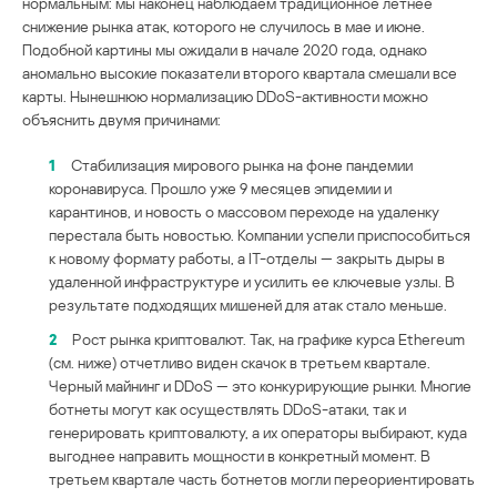
нормальным: мы наконец наблюдаем традиционное летнее
снижение рынка атак, которого не случилось в мае и июне.
Подобной картины мы ожидали в начале 2020 года, однако
аномально высокие показатели второго квартала смешали все
карты. Нынешнюю нормализацию DDoS-активности можно
объяснить двумя причинами:
1
Стабилизация мирового рынка на фоне пандемии
коронавируса. Прошло уже 9 месяцев эпидемии и
карантинов, и новость о массовом переходе на удаленку
перестала быть новостью. Компании успели приспособиться
к новому формату работы, а IT-отделы — закрыть дыры в
удаленной инфраструктуре и усилить ее ключевые узлы. В
результате подходящих мишеней для атак стало меньше.
2
Рост рынка криптовалют. Так, на графике курса Ethereum
(см. ниже) отчетливо виден скачок в третьем квартале.
Черный майнинг и DDoS — это конкурирующие рынки. Многие
ботнеты могут как осуществлять DDoS-атаки, так и
генерировать криптовалюту, а их операторы выбирают, куда
выгоднее направить мощности в конкретный момент. В
третьем квартале часть ботнетов могли переориентировать