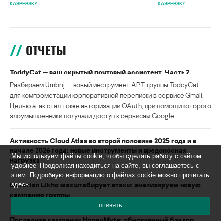
KASPERSKY
KASPERSKY
ОТЧЕТЫ
ToddyCat — ваш скрытый почтовый ассистент. Часть 2
Разбираем Umbrij — новый инструмент APT-группы ToddyCat
для компрометации корпоративной переписки в сервисе Gmail.
Целью атак стал токен авторизации OAuth, при помощи которого
злоумышленники получали доступ к сервисам Google.
Активность Cloud Atlas во второй половине 2025 года и в
начале 2026 года: новые инструменты и вредоносная
Мы используем файлы cookie, чтобы сделать работу с сайтом
нагрузка
удобнее. Продолжая находиться на сайте, вы соглашаетесь с
этим. Подробную информацию о файлах cookie можно прочитать
Librarian Likho масштабирует атаки: анализируем новую
здесь
.
кампанию группы
ПРИНЯТЬ
Последние кампании HoneyMyte: обновленный бэкдор