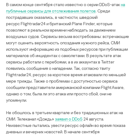
В самом конце сентября стало известно о серии DDoS-атак
на
публичные сервисы для отслеживания полетов
. Среди
пострадавших оказались, в частности, шведский
ресурс Flightradar24 и британский Plane Finder, которые
позволяют в реальном времени наблюдать за движением
воздушных судов. Сервисы весьма востребованы: встречающие
могут оценить вероятность опоздания нужного рейса, СМИ
используют информацию из подобных ресурсов при публикации
материалов об инцидентах с самолетами. В результате атак
сервисы работали с перебоями, а в их аккаунтах в Twitter
появились сообщения о нападении. Так, согласно твиту
Flightradar24, ресурс за короткое время атаковали по меньшей
мере трижды. Также о проблемах с доступностью сервиса
сообщили представители американской компании FlightAware,
однако о том, была ли это атака или просто сбой, они не
упомянули.
Не обошлось в третьем квартале и без традиционных атак на
СМИ. Телеканал «Дождь»
заявил о DDoS
24 августа.
Неизвестные пытались увести ресурс офлайн во время показа
дневных и вечерних новостей. В начале сентября