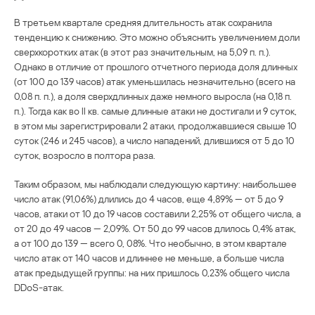
В третьем квартале средняя длительность атак сохранила
тенденцию к снижению. Это можно объяснить увеличением доли
сверхкоротких атак (в этот раз значительным, на 5,09 п. п.).
Однако в отличие от прошлого отчетного периода доля длинных
(от 100 до 139 часов) атак уменьшилась незначительно (всего на
0,08 п. п.), а доля сверхдлинных даже немного выросла (на 0,18 п.
п.). Тогда как во II кв. самые длинные атаки не достигали и 9 суток,
в этом мы зарегистрировали 2 атаки, продолжавшиеся свыше 10
суток (246 и 245 часов), а число нападений, длившихся от 5 до 10
суток, возросло в полтора раза.
Таким образом, мы наблюдали следующую картину: наибольшее
число атак (91,06%) длились до 4 часов, еще 4,89% — от 5 до 9
часов, атаки от 10 до 19 часов составили 2,25% от общего числа, а
от 20 до 49 часов — 2,09%. От 50 до 99 часов длилось 0,4% атак,
а от 100 до 139 — всего 0, 08%. Что необычно, в этом квартале
число атак от 140 часов и длиннее не меньше, а больше числа
атак предыдущей группы: на них пришлось 0,23% общего числа
DDoS-атак.