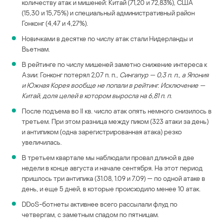
количеству атак и мишеней: Китай (71,20 и 72,83%), США
(15,30 и 15,75%) и специальный административный район
Гонконг (4,47 и 4,27%).
Новичками в десятке по числу атак стали Нидерланды и
Вьетнам.
В рейтинге по числу мишеней заметно снижение интереса к
Азии: Гонконг потерял 2,07 п. п.
, Сингапур — 0,3 п. п., а Япония
и Южная Корея вообще не попали в рейтинг. Исключение —
Китай, доля целей в котором выросла на 6,81 п. п.
После подъема во II кв. число атак опять немного снизилось в
третьем. При этом разница между пиком (323 атаки за день)
и антипиком (одна зарегистрированная атака) резко
увеличилась.
В третьем квартале мы наблюдали провал длиной в две
недели в конце августа и начале сентября. На этот период
пришлось три антипика (31.08, 1.09 и 7.09) — по одной атаке в
день, и еще 5 дней, в которые происходило менее 10 атак.
DDoS-ботнеты активнее всего рассылали флуд по
четвергам, с заметным спадом по пятницам.