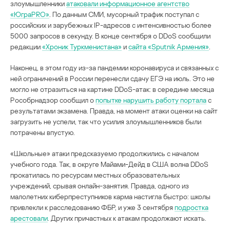
злоумышленники
атаковали информационное агентство
«ЮграPRO»
. По данным СМИ, мусорный трафик поступал с
российских и зарубежных IP-адресов с интенсивностью более
5000 запросов в секунду. В конце сентября о DDoS сообщили
редакции
«Хроник Туркменистана»
и
сайта «Sputnik Армения»
.
Наконец, в этом году из-за пандемии коронавируса и связанных с
ней ограничений в России перенесли сдачу ЕГЭ на июль. Это не
могло не отразиться на картине DDoS-атак: в середине месяца
Рособрнадзор сообщил о
попытке нарушить работу портала
с
результатами экзамена. Правда, на момент атаки оценки на сайт
загрузить не успели, так что усилия злоумышленников были
потрачены впустую.
«Школьные» атаки предсказуемо продолжились с началом
учебного года. Так, в округе Майами-Дейд в США волна DDoS
прокатилась по ресурсам местных образовательных
учреждений, срывая онлайн-занятия. Правда, одного из
малолетних киберпреступников карма настигла быстро: школы
привлекли к расследованию ФБР, и уже 3 сентября
подростка
арестовали
. Других причастных к атакам продолжают искать.