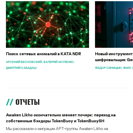
Поиск сетевых аномалий в KATA NDR
Новый инструмент 
шифровальщик Gen
АРСЕНИЙ ВЕСНОВСКИЙ
ВАЛЕРИЙ АКУЛЕНКО
ДМИТРИЙ САБАДАШ
ФЕДОР СИНИЦЫН
ЯНИС 
ОТЧЕТЫ
Awaken Likho окончательно меняет почерк: переход на
собственные бэкдоры TokenBuoy и TokenBuoySH
Мы рассказали о миграции APT-группы Awaken Likho на