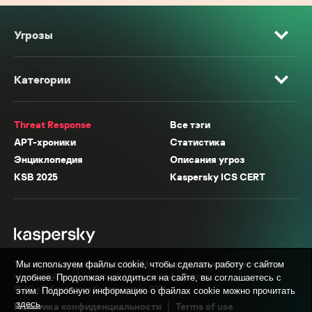
Угрозы
Категории
Threat Response
Все тэги
APT-хроники
Статистика
Энциклопедия
Описания угроз
KSB 2025
Kaspersky ICS CERT
* Facebook, Instagram, WhatsApp, Meta AI принадлежат компании Meta,
Мы используем файлы cookie, чтобы сделать работу с сайтом
признанной экстремистской организацией в России.
удобнее. Продолжая находиться на сайте, вы соглашаетесь с
© АО «Лаборатория Касперского», 2026.
этим. Подробную информацию о файлах cookie можно прочитать
здесь
.
Политика конфиденциальности
Terms of use