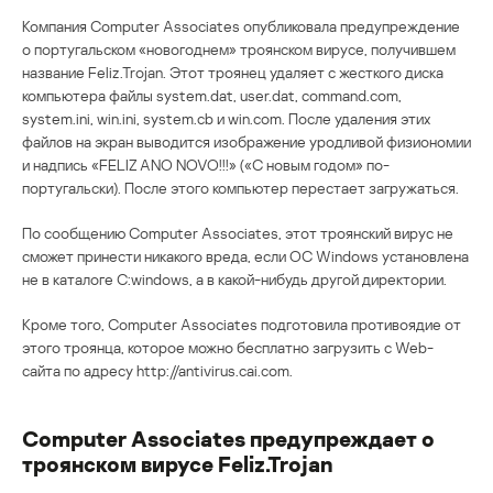
Компания Computer Associates опубликовала предупреждение
о португальском «новогоднем» троянском вирусе, получившем
название Feliz.Trojan. Этот троянец удаляет с жесткого диска
компьютера файлы system.dat, user.dat, command.com,
system.ini, win.ini, system.cb и win.com. После удаления этих
файлов на экран выводится изображение уродливой физиономии
и надпись «FELIZ ANO NOVO!!!» («С новым годом» по-
португальски). После этого компьютер перестает загружаться.
По сообщению Computer Associates, этот троянский вирус не
сможет принести никакого вреда, если ОС Windows установлена
не в каталоге C:windows, а в какой-нибудь другой директории.
Кроме того, Computer Associates подготовила противоядие от
этого троянца, которое можно бесплатно загрузить с Web-
сайта по адресу http://antivirus.cai.com.
Computer Associates предупреждает о
троянском вирусе Feliz.Trojan