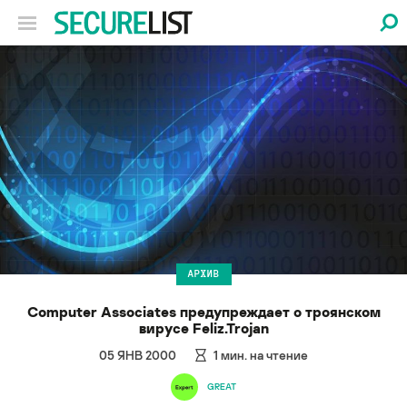
АРХИВ
Computer Associates предупреждает о троянском
вирусе Feliz.Trojan
05 ЯНВ 2000
1
мин. на чтение
GREAT