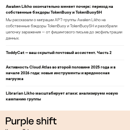
Awaken Likho окончательно меняет почерк: переход на
собственные бэкдоры TokenBuoy и TokenBuoySH
Мы рассказали о миграции APT-группы Awaken Likho на
собственные бэкдоры TokenBuoy и TokenBuoySH и разобрали
цепочку заражения — от фишингового письма до эксфильтрации
данных.
ToddyCat — ваш скрытый почтовый ассистент. Часть 2
Активность Cloud Atlas во второй половине 2025 года и в
начале 2026 года: новые инструменты и вредоносная
нагрузка
Librarian Likho масштабирует атаки: анализируем новую
кампанию группы