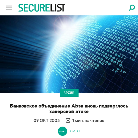
АРХИВ
Банковское объединение Absa вновь подверглось
хакерской атаке
09 ОКТ 2003
1
мин. на чтение
GREAT