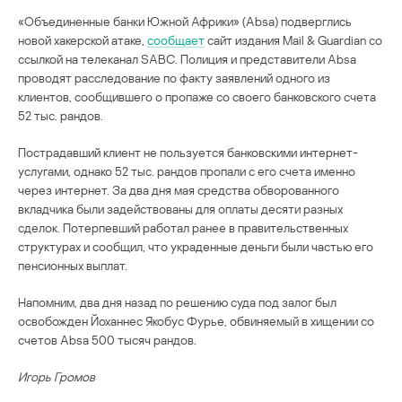
«Объединенные банки Южной Африки» (Absa) подверглись
новой хакерской атаке,
сообщает
сайт издания Mail & Guardian со
ссылкой на телеканал SABC. Полиция и представители Absa
проводят расследование по факту заявлений одного из
клиентов, сообщившего о пропаже со своего банковского счета
52 тыс. рандов.
Пострадавший клиент не пользуется банковскими интернет-
услугами, однако 52 тыс. рандов пропали с его счета именно
через интернет. За два дня мая средства обворованного
вкладчика были задействованы для оплаты десяти разных
сделок. Потерпевший работал ранее в правительственных
структурах и сообщил, что украденные деньги были частью его
пенсионных выплат.
Напомним, два дня назад по решению суда под залог был
освобожден Йоханнес Якобус Фурье, обвиняемый в хищении со
счетов Absa 500 тысяч рандов.
Игорь Громов