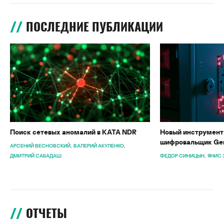
ПОСЛЕДНИЕ ПУБЛИКАЦИИ
Поиск сетевых аномалий в KATA NDR
Новый инструмент 
шифровальщик Gen
АРСЕНИЙ ВЕСНОВСКИЙ
ВАЛЕРИЙ АКУЛЕНКО
ДМИТРИЙ САБАДАШ
ФЕДОР СИНИЦЫН
ЯНИС 
ОТЧЕТЫ