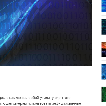
представляющая собой утилиту скрытого
оляющая хакерам использовать инфицированные