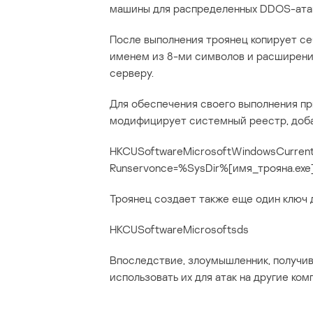
машины для распределенных DDOS-атак
После выполнения троянец копирует с
именем из 8-ми символов и расширение
серверу.
Для обеспечения своего выполнения п
модифицирует системный реестр, добав
HKCUSoftwareMicrosoftWindowsCurrent
Runservonce=%SysDir%[имя_трояна.exe
Троянец создает также еще один ключ 
HKCUSoftwareMicrosoftsds
Впоследствие, злоумышленник, получи
использовать их для атак на другие ком