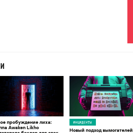
ИИ
ое пробуждение лиха:
ИНЦИДЕНТЫ
ппа Awaken Likho
Новый подход вымогателей
готовила бэкдор для атак