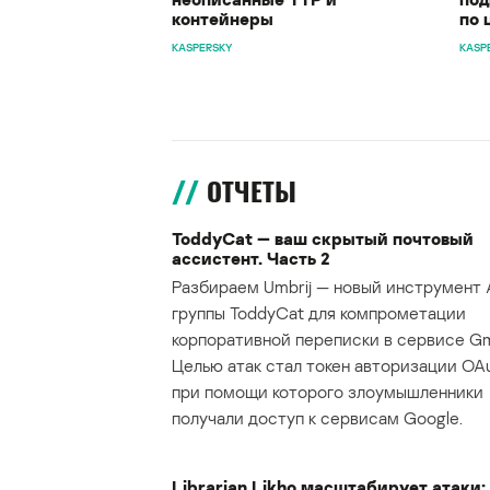
контейнеры
по 
KASPERSKY
KASP
ОТЧЕТЫ
ToddyCat — ваш скрытый почтовый
ассистент. Часть 2
Разбираем Umbrij — новый инструмент 
группы ToddyCat для компрометации
корпоративной переписки в сервисе Gma
Целью атак стал токен авторизации OAu
при помощи которого злоумышленники
получали доступ к сервисам Google.
Librarian Likho масштабирует атаки: