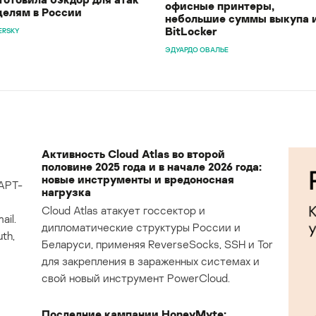
офисные принтеры,
целям в России
небольшие суммы выкупа 
BitLocker
ERSKY
ЭДУАРДО ОВАЛЬЕ
Активность Cloud Atlas во второй
половине 2025 года и в начале 2026 года:
новые инструменты и вредоносная
APT-
нагрузка
Cloud Atlas атакует госсектор и
il.
дипломатические структуры России и
th,
Беларуси, применяя ReverseSocks, SSH и Tor
для закрепления в зараженных системах и
свой новый инструмент PowerCloud.
Последние кампании HoneyMyte: