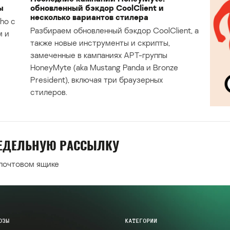
ы
обновленный бэкдор CoolClient и
несколько вариантов стилера
ho с
Разбираем обновленный бэкдор CoolClient, а
м и
также новые инструменты и скрипты,
замеченные в кампаниях APT-группы
HoneyMyte (aka Mustang Panda и Bronze
President), включая три браузерных
стилеров.
НЕДЕЛЬНУЮ РАССЫЛКУ
 почтовом ящике
ОЗЫ
КАТЕГОРИИ