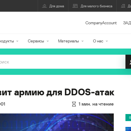
Для дома
Для малого бизнеса
Д
CompanyAccount
ЗАД
родукты
Сервисы
Материалы
О нас
вит армию для DDOS-атак
001
1
мин. на чтение