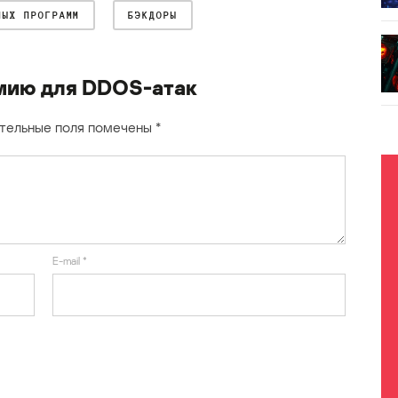
НЫХ ПРОГРАММ
БЭКДОРЫ
мию для DDOS-атак
тельные поля помечены
*
E-mail
*