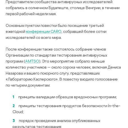
Представители сообщества антивирусных исследователей
cобрались в солнечном Будапеште, столице Венгрии, в течении
первой рабочей недели мая.
Основным пунктом повестки было посещение третьей
ежегодной
конференции CARO
, собравшей более сотни
исследователей со всего мира.
После конференции также состоялось собрание членов
Организации по стандартам тестирования антивирусных
программ (
AMTSO
). Это мероприятие собрало меньше
количество участников — около сорока человек, включая Дениса
Назарова и вашего покорного слугу, представлявших
«Лабораторию Касперского». В повестку входило голосование
по четырем документам:
1
принципы валидации образцов вредоносных программ;
2
принципы тестирования продуктов безопасности In-the-
Cloud;
3
порядок проведения анализа опубликованных
результатов тестирования;