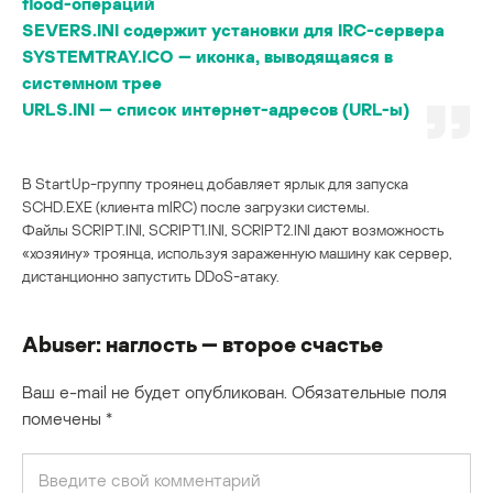
flood-операций
SEVERS.INI содержит установки для IRC-сервера
SYSTEMTRAY.ICO — иконка, выводящаяся в
системном трее
URLS.INI — список интернет-адресов (URL-ы)
В StartUp-группу троянец добавляет ярлык для запуска
SCHD.EXE (клиента mIRC) после загрузки системы.
Файлы SCRIPT.INI, SCRIPT1.INI, SCRIPT2.INI дают возможность
«хозяину» троянца, используя зараженную машину как сервер,
дистанционно запустить DDoS-атаку.
Abuser: наглость — второе счастье
Ваш e-mail не будет опубликован.
Обязательные поля
помечены
*