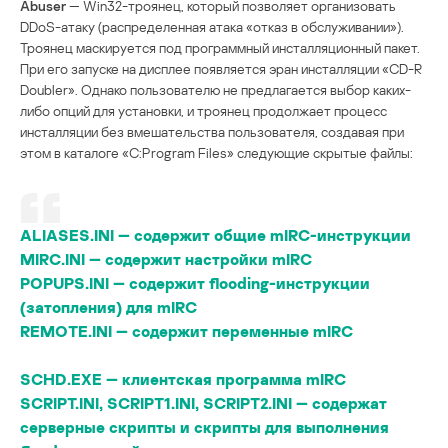
Abuser
— Win32-троянец, который позволяет организовать
DDoS-атаку (распределенная атака «отказ в обслуживании»).
Троянец маскируется под программный инсталляционный пакет.
При его запуске на дисплее появляется эран инсталляции «CD-R
Doubler». Однако пользователю не предлагается выбор каких-
либо опций для установки, и троянец продолжает процесс
инсталляции без вмешательства пользователя, создавая при
этом в каталоге «C:Program Files» следующие скрытые файлы:
ALIASES.INI — содержит общие mIRC-инструкции
MIRC.INI — содержит настройки mIRC
POPUPS.INI — содержит flooding-инструкции
(затопления) для mIRC
REMOTE.INI — содержит переменные mIRC
SCHD.EXE — клиентская программа mIRC
SCRIPT.INI, SCRIPT1.INI, SCRIPT2.INI — содержат
серверные скрипты и скрипты для выполнения