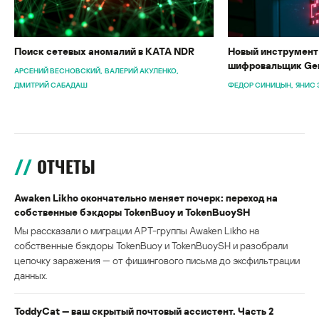
Поиск сетевых аномалий в KATA NDR
Новый инструмент 
шифровальщик Gen
АРСЕНИЙ ВЕСНОВСКИЙ
ВАЛЕРИЙ АКУЛЕНКО
ДМИТРИЙ САБАДАШ
ФЕДОР СИНИЦЫН
ЯНИС 
ОТЧЕТЫ
Awaken Likho окончательно меняет почерк: переход на
собственные бэкдоры TokenBuoy и TokenBuoySH
Мы рассказали о миграции APT-группы Awaken Likho на
собственные бэкдоры TokenBuoy и TokenBuoySH и разобрали
цепочку заражения — от фишингового письма до эксфильтрации
данных.
ToddyCat — ваш скрытый почтовый ассистент. Часть 2