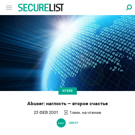
АРХИВ
Abuser: наглость — второе счастье
23 ФЕВ 2001
1
мин. на чтение
GREAT