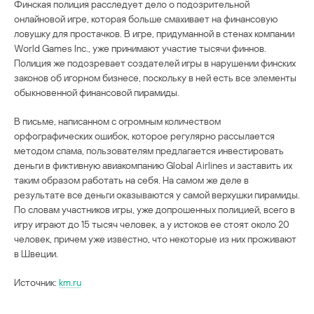
Финская полиция расследует дело о подозрительной
онлайновой игре, которая больше смахивает на финансовую
ловушку для простачков. В игре, придуманной в стенах компании
World Games Inc., уже принимают участие тысячи финнов.
Полиция же подозревает создателей игры в нарушении финских
законов об игорном бизнесе, поскольку в ней есть все элементы
обыкновенной финансовой пирамиды.
В письме, написанном с огромным количеством
орфографических ошибок, которое регулярно рассылается
методом спама, пользователям предлагается инвестировать
деньги в фиктивную авиакомпанию Global Airlines и заставить их
таким образом работать на себя. На самом же деле в
результате все деньги оказываются у самой верхушки пирамиды.
По словам участников игры, уже допрошенных полицией, всего в
игру играют до 15 тысяч человек, а у истоков ее стоят около 20
человек, причем уже известно, что некоторые из них проживают
в Швеции.
Источник:
km.ru