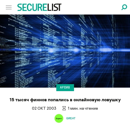
АРХИВ
15 тысяч финнов попались в онлайновую ловушку
02 ОКТ 2003
1
мин. на чтение
GREAT