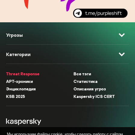
Угрозы
Категории
Threat Response
Все тэги
APT-хроники
Статистика
Энциклопедия
Описания угроз
KSB 2025
Kaspersky ICS CERT
* Facebook, Instagram, WhatsApp, Meta AI принадлежат компании Meta,
Мы используем файлы cookie, чтобы сделать работу с сайтом