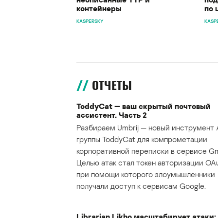
контейнеры
по 
KASPERSKY
KASP
ОТЧЕТЫ
ToddyCat — ваш скрытый почтовый
ассистент. Часть 2
Разбираем Umbrij — новый инструмент 
группы ToddyCat для компрометации
корпоративной переписки в сервисе Gma
Целью атак стал токен авторизации OAu
при помощи которого злоумышленники
получали доступ к сервисам Google.
Librarian Likho масштабирует атаки: