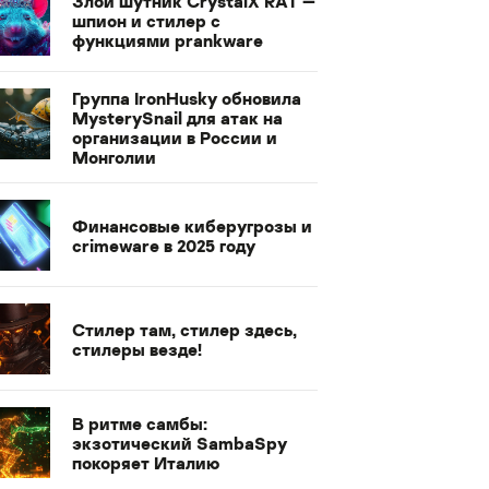
Злой шутник CrystalX RAT —
шпион и стилер с
функциями prankware
Группа IronHusky обновила
MysterySnail для атак на
организации в России и
Монголии
Финансовые киберугрозы и
crimeware в 2025 году
Стилер там, стилер здесь,
стилеры везде!
В ритме самбы:
экзотический SambaSpy
покоряет Италию