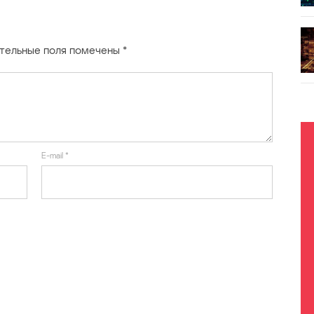
тельные поля помечены
*
E-mail
*