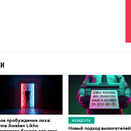
ИИ
ое пробуждение лиха:
ИНЦИДЕНТЫ
ппа Awaken Likho
Новый подход вымогателей
готовила бэкдор для атак