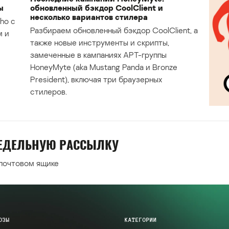
ы
обновленный бэкдор CoolClient и
несколько вариантов стилера
ho с
Разбираем обновленный бэкдор CoolClient, а
м и
также новые инструменты и скрипты,
замеченные в кампаниях APT-группы
HoneyMyte (aka Mustang Panda и Bronze
President), включая три браузерных
стилеров.
НЕДЕЛЬНУЮ РАССЫЛКУ
 почтовом ящике
ОЗЫ
КАТЕГОРИИ