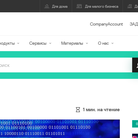
Для дома
Для малого бизнеса
Д
CompanyAccount
ЗАД
родукты
Сервисы
Материалы
О нас
1
мин. на чтение