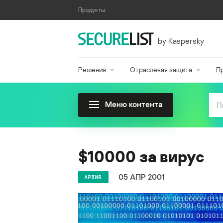
Продукты:
by Kaspersky
Решения
Отраслевая защита
П
Меню контента
$10000 за вирус
05 АПР 2001
АРХИВ