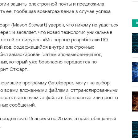
огии защиты электронной почты и предложила
 ее, пообещав вознаграждение в случае успеха.
рт (Mason Stewart) уверен, что никому не удасться
er, и заявляет, что новая технология уникальна в
 сетей от вирусов. «Мы первые разработали ПО,
й код, содержащийся внутри электронных
 был замаскирован. Затем злонамеренный код
ных, который уже безопасно передается по
орит Стюарт.
новившие программу Gatekeeper, могут на выбор:
со всеми вложенными файлами, оттранслированными
ровать выполняемые файлы в безопасные или просто
ьных сообщений.
продлится с 16 апреля по 25 мая, а приз, обещанный
.