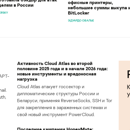
офисные принтеры,
целям в России
небольшие суммы выкупа 
BitLocker
ERSKY
ЭДУАРДО ОВАЛЬЕ
Активность Cloud Atlas во второй
половине 2025 года и в начале 2026 года:
новые инструменты и вредоносная
APT-
нагрузка
Cloud Atlas атакует госсектор и
il.
дипломатические структуры России и
th,
Беларуси, применяя ReverseSocks, SSH и Tor
для закрепления в зараженных системах и
свой новый инструмент PowerCloud.
Последние кампании HoneyMyte: