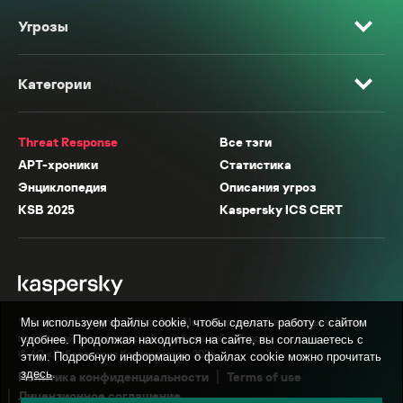
Угрозы
Категории
Threat Response
Все тэги
APT-хроники
Статистика
Энциклопедия
Описания угроз
KSB 2025
Kaspersky ICS CERT
* Facebook, Instagram, WhatsApp, Meta AI принадлежат компании Meta,
Мы используем файлы cookie, чтобы сделать работу с сайтом
признанной экстремистской организацией в России.
удобнее. Продолжая находиться на сайте, вы соглашаетесь с
© АО «Лаборатория Касперского», 2026.
этим. Подробную информацию о файлах cookie можно прочитать
здесь
.
Политика конфиденциальности
Terms of use
Лицензионное соглашение